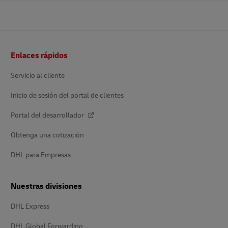
Pie
Enlaces rápidos
de
página
Servicio al cliente
Inicio de sesión del portal de clientes
Portal del desarrollador
Obtenga una cotización
DHL para Empresas
Nuestras divisiones
DHL Express
DHL Global Forwarding