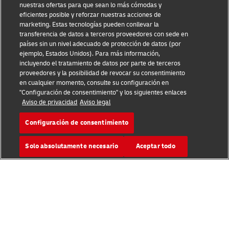
nuestras ofertas para que sean lo más cómodas y
eficientes posible y reforzar nuestras acciones de
marketing. Estas tecnologías pueden conllevar la
Conocimiento sobre fraudes
transferencia de datos a terceros proveedores con sede en
países sin un nivel adecuado de protección de datos (por
Aviso legal
ejemplo, Estados Unidos). Para más información,
incluyendo el tratamiento de datos por parte de terceros
Condiciones de uso
proveedores y la posibilidad de revocar su consentimiento
en cualquier momento, consulte su configuración en
Aviso de privacidad
"Configuración de consentimiento" y los siguientes enlaces
Aviso de privacidad
Aviso legal
Información adicional
Configuración de consentimiento
Ajustes de cookies
Solo absolutamente necesario
Aceptar todo
Síganos
Busque su oficina local
2026 © - todos los derechos reservados
Comuníquese con un experto