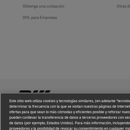
Obtenga una cotización
Otras d
DHL para Empresas
Este sitio web utiliza cookies y tecnologías similares, (en adelante "tecnol
determinar la frecuencia con la que se visitan nuestras páginas de Internet
ofertas para que sean lo más cómodas y eficientes posible y reforzar nues
Conocimiento sobre fraudes
Aviso legal
Condiciones de 
pueden conllevar la transferencia de datos a terceros proveedores con sed
de datos (por ejemplo, Estados Unidos). Para más información, incluyendo 
proveedores y la posibilidad de revocar su consentimiento en cualquier m