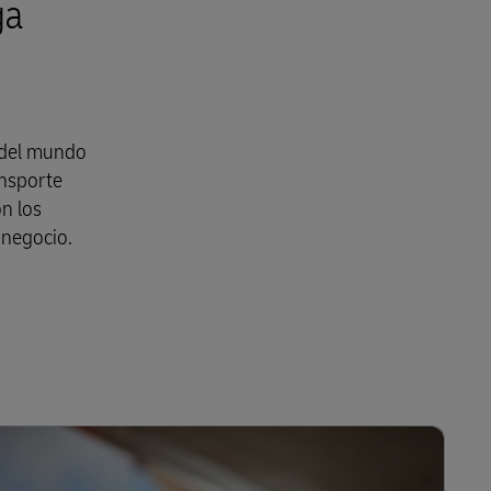
ga
s del mundo
ansporte
on los
 negocio.