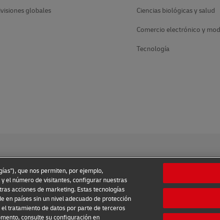
ivisiones globales
Ciencias biológicas y salud
Comercio electrónico y mo
Tecnología
ogías"), que nos permiten, por ejemplo,
 y el número de visitantes, configurar nuestras
tras acciones de marketing. Estas tecnologías
uso
Aviso de privacidad
Información adicional
Ajustes de c
e en países sin un nivel adecuado de protección
el tratamiento de datos por parte de terceros
2026 © - todos los derechos reservados
omento, consulte su configuración en