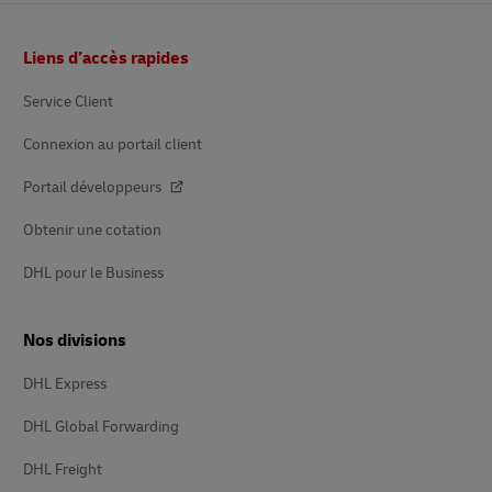
Pied
Liens d’accès rapides
de
page
Service Client
Connexion au portail client
Portail développeurs
Obtenir une cotation
DHL pour le Business
Nos divisions
DHL Express
DHL Global Forwarding
DHL Freight