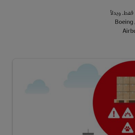
قط. وبدلاً
من ذلك، فهي مملوءة إلى أقصى سعتها بأحمال كبيرة من البضائع العامة والخاصة. على سبيل المثال، يمكن لطائرة الشحن Boeing
لنقل التجارية العملاقة، وهي Airbus A300-