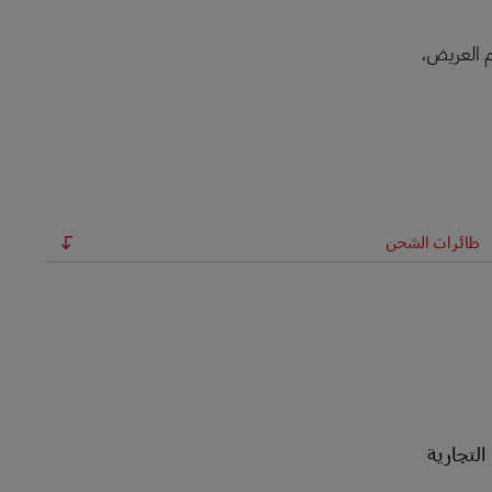
سم العريض،
طائرات الشحن
 الطيران التجارية