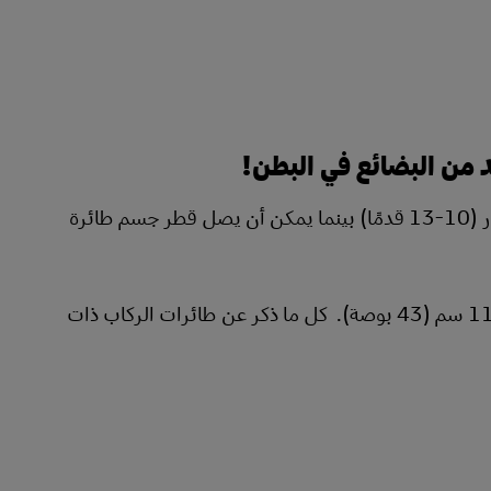
 من البضائع في البطن!
ضع في اعتبارك أن قطر جسم طائرة الركاب ذات الجسم الضيق هو 3-4 أمتار (10-13 قدمًا) بينما يمكن أن يصل قطر جسم طائرة
تقتصر أبعاد الحمولة على ارتفاع السطح السفلي الذي يبلغ، كقاعدة عامة ، 110 سم (43 بوصة). كل ما ذكر عن طائرات الركاب ذات