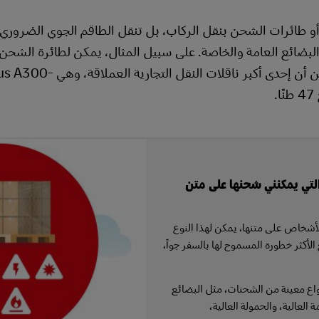
 طائرات الشحن بنقل الركاب، بل تنقل الطاقم الجوي الضروري ف
747 استيعاب حوالي 736 مترًا مكعبًا من البضائع، في حين أن إحدى أكبر ناقلات ا
التي يمكنني شحنها على متن
أشخاص على متنها، يمكن لهذا النوع
لأكثر خطورة المسموح لها بالسفر جواً،
نواع معينة من الشحنات، مثل البضائع
ة العالية، والحمولة العالية،