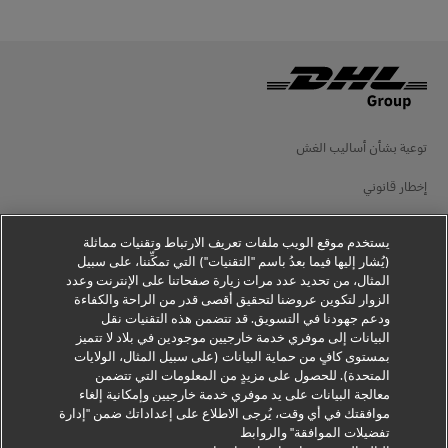
توعية بشأن أساليب الغش
إخطار قانوني
شروط الاستخدام
يستخدم موقع الويب ملفات تعريف الارتباط وتقنيات مماثلة
إخطار الخصوصية
(يُشار إليها فيما بعدُ باسم "التقنيات") التي تمكِّننا، على سبيل
المثال، من تحديد عدد مرات زيارة صفحاتنا على الإنترنت وعدد
الزوار لتكوين عروضنا لتحقيق أقصى قدر من الراحة والكفاءة
معلومات إضافية
ودعم جهودنا في التسويق. قد تتضمن هذه التقنيات نقل
البيانات إلى موفري خدمة خارجيين موجودين في بلاد لا تتميز
إعدادات ملفات تعريف الارتباط
بمستوى كافٍ من حماية البيانات (على سبيل المثال، الولايات
المتحدة). للحصول على مزيدٍ من المعلومات التي تتضمن
تابعنا
معالجة البيانات على يد موفري خدمة خارجيين وإمكانية إلغاء
موافقتك في أي وقت، يُرجى الاطلاع على إعداداتك ضمن "إدارة
تفضيلات الموافقة" والروابط