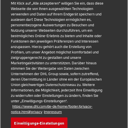
Mit Klick auf „Alle akzeptieren” willigen Sie ein, dass diese
Webseite die von Ihnen ausgewählten Technologien
verwenden und Daten auf Ihrem Endgerät speichern und
auslesen darf. Diese Technologien ermöglichen es,
personenbezogene Auswertungen zu Besuchen und
Betrugsbekämpfung
Nutzung unserer Webseiten durchzuführen, um ein
bestmögliches Online-Erlebnis zu bieten und Inhalte oder
Rechtliche Hinweise
Funktionen den jeweiligen Präferenzen und Interessen
anzupassen. Hierzu gehört auch die Erstellung von
Nutzungsbedingungen
Profilen, um unser Angebot möglichst komfortabel und
zielgruppengerecht zu gestalten und unsere
Datenschutz
Marketingaktivitäten zu unterstützen. Darüber hinaus
stimmen Sie der Weitergabe von Daten zwischen
Weitere Informationen
Unternehmen der DHL Group sowie, sofern zutreffend,
deren Übermittlung in Länder ohne ein der Europäischen
Cookie-Einstellungen
Union gleichwertiges Datenschutzniveau zu. Weitere
Informationen, die Möglichkeit, jederzeit Ihre Einwilligung
Folgen Sie uns
zu widerrufen oder Einstellungen zu ändern, finden Sie
unter „Einwilligungs-Einstellungen“.
https://www.dhl.com/de-de/home/footer/privacy-
notice.html#privacy
Impressum
Einwilligungs-Einstellungen