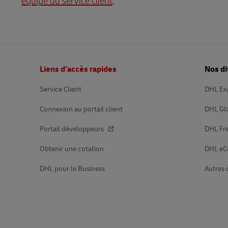
équipe du service client
.
En savoir plus sur les portails
DHL SameDay
LifeTrack
Pied
Liens d’accès rapides
Nos di
de
En savoir plus sur les portails
page
Service Client
DHL Ex
Connexion au portail client
DHL Gl
Portail développeurs
DHL Fre
Obtenir une cotation
DHL e
DHL pour le Business
Autres 