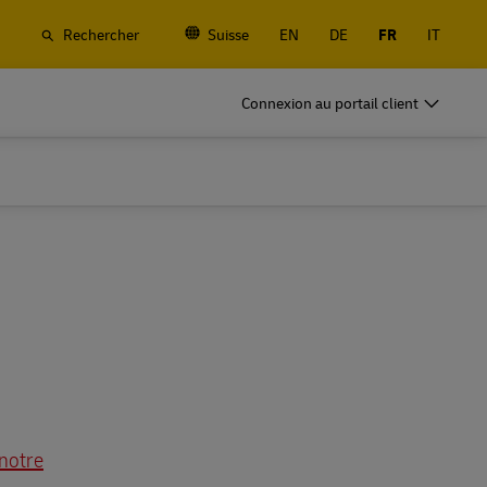
Rechercher
Suisse
EN
DE
FR
IT
rchandises
DHL pour le Business
Connexion au portail client
Frequent Shippers
, routier et
Expédiez souvent ou régulièrement ;
ue et de
découvrez les avantages de l'ouverture d'un
compte
rchandises
DHL pour le Business
Frequent Shippers
fret
Options d'expéditions fréquentes
, routier et
Expédiez souvent ou régulièrement ;
ue et de
découvrez les avantages de l'ouverture d'un
compte
fret
Options d'expéditions fréquentes
 notre