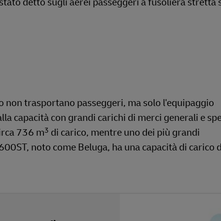
 stato detto sugli aerei passeggeri a fusoliera stretta 
argo non trasportano passeggeri, ma solo l'equipaggio
lla capacità con grandi carichi di merci generali e spe
3
irca 736 m
di carico, mentre uno dei più grandi
600ST, noto come Beluga, ha una capacità di carico 