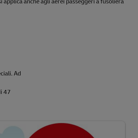
si applica anche agli aerei passeggeri a fusoliera
ciali. Ad
di 47