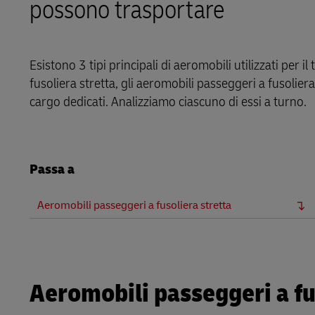
possono trasportare
Scopri i nostri portali
DHL SameDay
LifeTrack
Esistono 3 tipi principali di aeromobili utilizzati per i
fusoliera stretta, gli aeromobili passeggeri a fusolie
cargo dedicati. Analizziamo ciascuno di essi a turno.
Scopri i nostri portali
Passa a
Aeromobili passeggeri a fusoliera stretta
Aeromobili passeggeri a fu