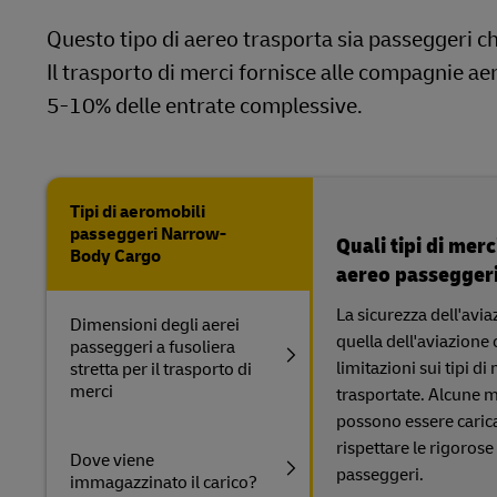
Questo tipo di aereo trasporta sia passeggeri c
Il trasporto di merci fornisce alle compagnie ae
5-10% delle entrate complessive.
Tipi di aeromobili
passeggeri Narrow-
Quali tipi di mer
Body Cargo
aereo passeggeri 
La sicurezza dell'avia
Dimensioni degli aerei
quella dell'aviazione
passeggeri a fusoliera
limitazioni sui tipi d
stretta per il trasporto di
merci
trasportate. Alcune m
possono essere caric
rispettare le rigoros
Dove viene
passeggeri.
immagazzinato il carico?