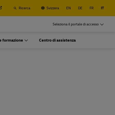
Ricerca
Svizzera
EN
DE
FR
IT
DHL per le Aziende
Seleziona il portale di accesso
Spedizioni regolari
rrestre e
Spedisci regolarmente o spesso, scopri i
 e formazione
Centro di assistenza
anali e
vantaggi dell'apertura un account
DHL per le Aziende
Opzioni per la spedizione di merci
Spedizioni regolari
pesanti
rrestre e
Spedisci regolarmente o spesso, scopri i
anali e
vantaggi dell'apertura un account
Opzioni per la spedizione di merci
pesanti