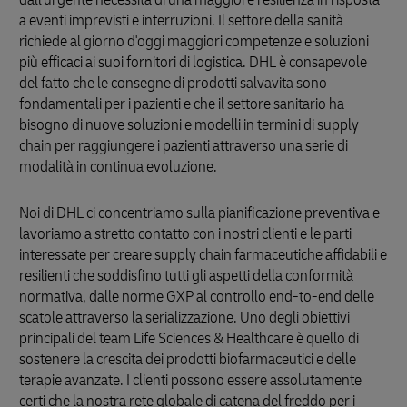
a eventi imprevisti e interruzioni. Il settore della sanità
richiede al giorno d'oggi maggiori competenze e soluzioni
più efficaci ai suoi fornitori di logistica. DHL è consapevole
del fatto che le consegne di prodotti salvavita sono
fondamentali per i pazienti e che il settore sanitario ha
bisogno di nuove soluzioni e modelli in termini di supply
chain per raggiungere i pazienti attraverso una serie di
modalità in continua evoluzione.
Noi di DHL ci concentriamo sulla pianificazione preventiva e
lavoriamo a stretto contatto con i nostri clienti e le parti
interessate per creare supply chain farmaceutiche affidabili e
resilienti che soddisfino tutti gli aspetti della conformità
normativa, dalle norme GXP al controllo end-to-end delle
scatole attraverso la serializzazione. Uno degli obiettivi
principali del team Life Sciences & Healthcare è quello di
sostenere la crescita dei prodotti biofarmaceutici e delle
terapie avanzate. I clienti possono essere assolutamente
certi che la nostra rete globale di catena del freddo per i