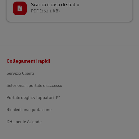
Scarica il caso di studio
PDF
(332.1 KB)
Pie’
Collegamenti rapidi
di
pagina
Servizio Clienti
Seleziona il portale di accesso
Portale degli sviluppatori
Richiedi una quotazione
DHL per le Aziende