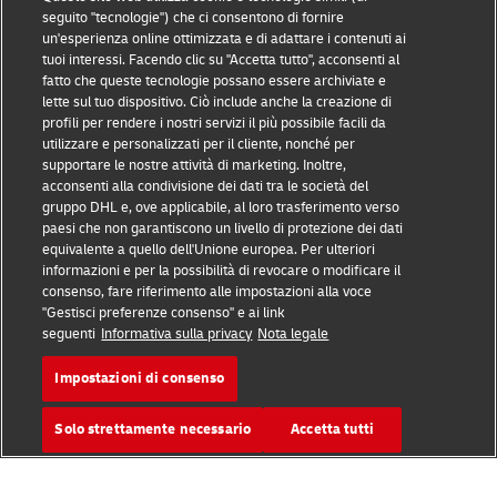
seguito "tecnologie") che ci consentono di fornire
un'esperienza online ottimizzata e di adattare i contenuti ai
tuoi interessi. Facendo clic su "Accetta tutto", acconsenti al
Prevenzione delle frodi
fatto che queste tecnologie possano essere archiviate e
lette sul tuo dispositivo. Ciò include anche la creazione di
Nota legale
profili per rendere i nostri servizi il più possibile facili da
utilizzare e personalizzati per il cliente, nonché per
Condizioni d’uso
supportare le nostre attività di marketing. Inoltre,
acconsenti alla condivisione dei dati tra le società del
Informativa sulla privacy
gruppo DHL e, ove applicabile, al loro trasferimento verso
paesi che non garantiscono un livello di protezione dei dati
Altre informazioni
equivalente a quello dell'Unione europea. Per ulteriori
informazioni e per la possibilità di revocare o modificare il
Cookie
consenso, fare riferimento alle impostazioni alla voce
"Gestisci preferenze consenso" e ai link
seguenti
Informativa sulla privacy
Nota legale
Seguici
Impostazioni di consenso
Solo strettamente necessario
Accetta tutti
2026 © - tutti i diritti riservati