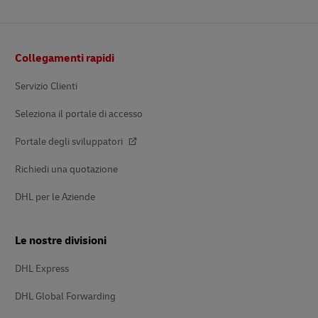
Pie’
Collegamenti rapidi
di
pagina
Servizio Clienti
Seleziona il portale di accesso
Portale degli sviluppatori
Richiedi una quotazione
DHL per le Aziende
Le nostre divisioni
DHL Express
DHL Global Forwarding