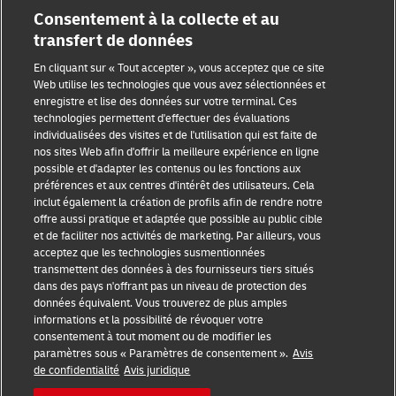
Consentement à la collecte et au
Événements
transfert de données
Partenariats avec des marques
En cliquant sur « Tout accepter », vous acceptez que ce site
Web utilise les technologies que vous avez sélectionnées et
enregistre et lise des données sur votre terminal. Ces
technologies permettent d'effectuer des évaluations
individualisées des visites et de l'utilisation qui est faite de
nos sites Web afin d'offrir la meilleure expérience en ligne
possible et d'adapter les contenus ou les fonctions aux
préférences et aux centres d'intérêt des utilisateurs. Cela
Sensibilisation à la fraude
inclut également la création de profils afin de rendre notre
offre aussi pratique et adaptée que possible au public cible
Mention légale
et de faciliter nos activités de marketing. Par ailleurs, vous
acceptez que les technologies susmentionnées
Conditions d’utilisation
transmettent des données à des fournisseurs tiers situés
dans des pays n'offrant pas un niveau de protection des
Avis de confidentialité
données équivalent. Vous trouverez de plus amples
informations et la possibilité de révoquer votre
Informations complémentaires
consentement à tout moment ou de modifier les
paramètres sous « Paramètres de consentement ».
Avis
de confidentialité
Avis juridique
Paramètres des cookies