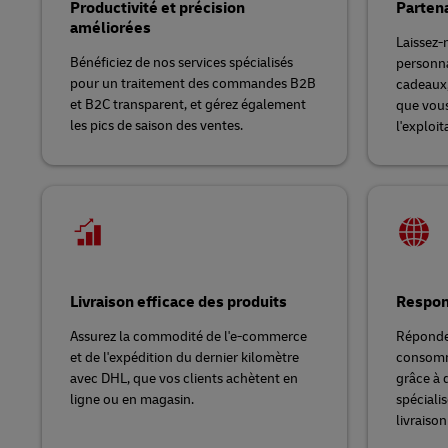
Productivité et précision
Partena
améliorées
Laissez-
Bénéficiez de nos services spécialisés
personna
pour un traitement des commandes B2B
cadeaux,
et B2C transparent, et gérez également
que vous
les pics de saison des ventes.
l'exploit
Livraison efficace des produits
Respon
Assurez la commodité de l'e-commerce
Répondez
et de l'expédition du dernier kilomètre
consomma
avec DHL, que vos clients achètent en
grâce à 
ligne ou en magasin.
spéciali
livraison