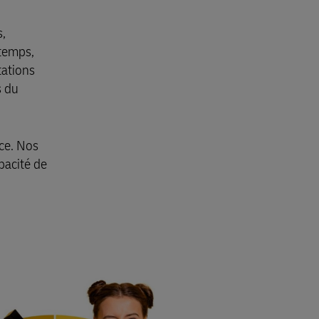
s,
temps,
tations
s du
ce. Nos
pacité de