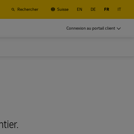
Rechercher
Suisse
EN
DE
FR
IT
rchandises
DHL pour le Business
Connexion au portail client
Frequent Shippers
, routier et
Expédiez souvent ou régulièrement ;
ue et de
découvrez les avantages de l'ouverture d'un
compte
rchandises
DHL pour le Business
Frequent Shippers
fret
Options d'expéditions fréquentes
, routier et
Expédiez souvent ou régulièrement ;
ue et de
découvrez les avantages de l'ouverture d'un
compte
fret
Options d'expéditions fréquentes
tier.