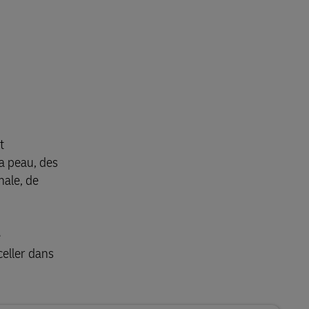
t
la peau, des
nale, de
e
eller dans