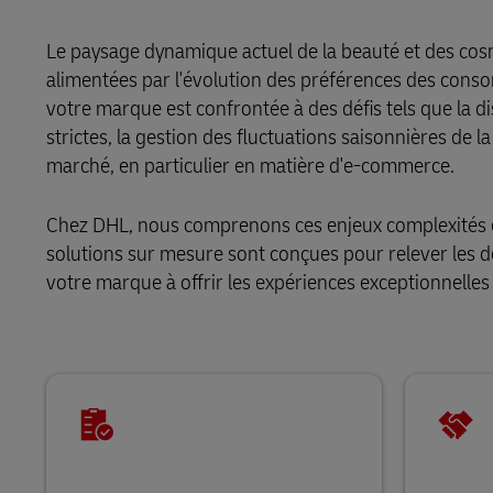
En savoir plus sur les portails
DHL SameDay
Le paysage dynamique actuel de la beauté et des cosm
alimentées par l'évolution des préférences des con
LifeTrack
votre marque est confrontée à des défis tels que la d
strictes, la gestion des fluctuations saisonnières de 
marché, en particulier en matière d'e-commerce.
En savoir plus sur les portails
Chez DHL, nous comprenons ces enjeux complexités e
solutions sur mesure sont conçues pour relever les d
votre marque à offrir les expériences exceptionnell