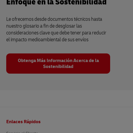
Enfoque en la Sostenibilidad
Le ofrecemos desde documentos técnicos hasta
nuestro glosario a fin de desglosar las
consideraciones clave que debe tener para reducir
el impacto medioambiental de sus envíos
Obtenga Más Información Acerca de la
Sostenibilidad
Pie
Enlaces Rápidos
de
página