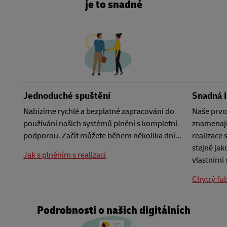
je to snadné
Jednoduché spuštění
Snadná 
Nabízíme rychlé a bezplatné zapracování do
Naše prvo
používání našich systémů plnění s kompletní
znamenají
podporou. Začít můžete během několika dní...
realizace
stejně jak
Jak s plněním s realizací
vlastními
Chytrý ful
Podrobnosti o našich digitálních
integracích