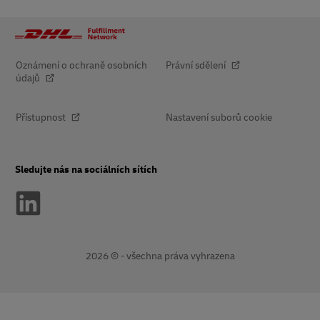
Oznámení o ochraně osobních
Právní sdělení
údajů
Přístupnost
Nastavení suborů cookie
Sledujte nás na sociálních sítích
2026 © - všechna práva vyhrazena
Otevírá
Otevírá
nové
externí
okno
link