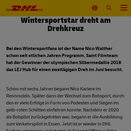
Primärnavigation
Standort
Suche
Menü
auswählen
Wintersportstar dreht am
Drehkreuz
Bei den Wintersportfans ist der Name Nico Walther
schon seit etlichen Jahren Programm. Samt Filmteam
hat der Gewinner der olympischen Silbermedaille 2018
das LEJ Hub für einen zweitägigen Dreh im Juni besucht.
Schon mit sechs Jahren begann Nico Kariere im
Rennrodeln. Später dann der Wechsel zum Bobsport, durch
den er viele Erfolge in Form von Podesten und Siegen im
gelb-roten Schlitten einfahren konnte. Nachdem er 2020
als Bobpilot zurückgetreten war, begann er die Ausbildung
zum Verkehrspilot in Essen. Jetzt ist er wieder in DHL