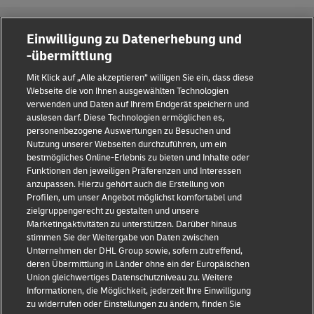
Einwilligung zu Datenerhebung und
-übermittlung
Betrugserkennung
Rechtliche Hinweise
Mit Klick auf „Alle akzeptieren” willigen Sie ein, dass diese
Webseite die von Ihnen ausgewählten Technologien
verwenden und Daten auf Ihrem Endgerät speichern und
Nutzungsbedingungen
Datenschutzhinweis
auslesen darf. Diese Technologien ermöglichen es,
personenbezogene Auswertungen zu Besuchen und
Nutzung unserer Webseiten durchzuführen, um ein
Streitbeilegung
Barrierefreiheit
bestmögliches Online-Erlebnis zu bieten und Inhalte oder
Funktionen den jeweiligen Präferenzen und Interessen
anzupassen. Hierzu gehört auch die Erstellung von
Weitere Informationen
Profilen, um unser Angebot möglichst komfortabel und
zielgruppengerecht zu gestalten und unsere
Marketingaktivitäten zu unterstützen. Darüber hinaus
stimmen Sie der Weitergabe von Daten zwischen
Folge uns
Unternehmen der DHL Group sowie, sofern zutreffend,
deren Übermittlung in Länder ohne ein der Europäischen
Union gleichwertiges Datenschutzniveau zu. Weitere
Informationen, die Möglichkeit, jederzeit Ihre Einwilligung
zu widerrufen oder Einstellungen zu ändern, finden Sie