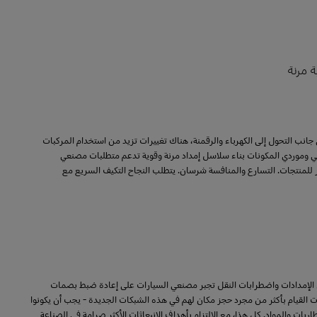
ة مرنة
جانب التحول إلى الكهرباء والرقمنة، هناك تغييرات تزيد من استخدام المركبات
عي وموردي المكونات بناء سلاسل إمداد مرنة وقوية تدعم متطلبات مصنعي
مر للمنتجات. التسارع والمنافسة شرسان. يتطلب النجاح التكيف السريع مع
 الإمدادات واضطرابات النقل تجبر مصنعي السيارات على إعادة ضبط بصمات
 القيام بأكثر من مجرد حجز مكان لهم في هذه الشبكات الجديدة - يجب أن يكونوا
يات والمواد. كل هذا، مع الالتزام بأهداف الانبعاثات الأكثر صرامة في الصناعة