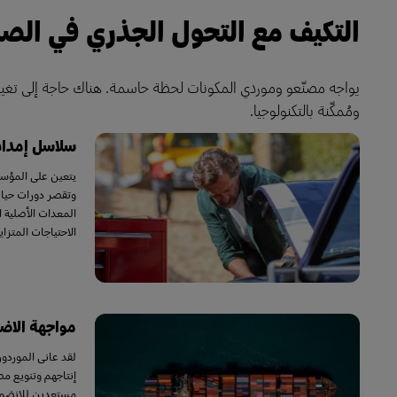
التكيف مع التحول الجذري في الصن
يواجه مصنّعو وموردي المكونات لحظة حاسمة. هناك حاجة إلى تغيي
ومُمكّنة بالتكنولوجيا.
سلاسل إمداد 
يتعين على المؤسس
وتقصر دورات حياة
المعدات الأصلية ا
الاحتياجات المتزا
مواجهة الاضط
لقد عانى الموردو
إنتاجهم وتنويع م
مستعدين للانضمام 