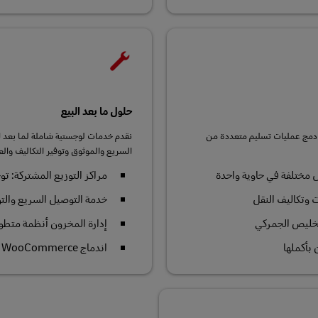
حلول ما بعد البيع
خلال دمج عمليات تسليم متعددة من
نقدم خدمات لوجستية شاملة لما بعد الب
السريع والموثوق وتوفير التكاليف والع
 مختلفة في حاوية واحدة
مراكز التوزيع المشتركة: تو
 وتكاليف النقل
خدمة التوصيل السريع والت
لتخليص الجمركي
إدارة المخزون أنظمة متطور
بأكملها
اندماج WooCommerce دعم المبيعات والتوزيع عبر الإنترنت لقطع غيار ما بعد البيع