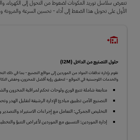
تتعرض سلاسل توريد المكونات لضغوط من التحول إلى الكهرباء، والم
الأول على تحويل هذا الضغط إلى أداء - تحسين السرعة والمرونة وتجرب
حلول التصنيع من الداخل (I2M)
نقوم بإدارة تدفقات المواد من الموردين إلى مواقع التصنيع - بما في ذلك التخزي
والخدمات اللوجستية في الموقع - لتحقيق رؤية أفضل للمخزون، وخفض التكال
متابعة شاملة تتبع فوري ولوحات تحكم لمراقبة المخزون وال
التصنيع الآمن تطبيق مبادئ الإدارة الرشيقة لتقليل الهدر وتح
التخليص الجمركي: التعامل مع إجراءات الاستيراد والتصدير وال
إدارة الموردين: التنسيق مع الموردين لأغراض التنبؤ والتخطي