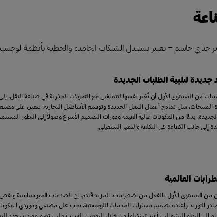
اعة
ر جذري حاسم – تغيير يستبدل الشبكات الجامدة والخطية بأنظمة لوجستي
جديدة لتلبية الطلبات الجديدة
ات من المستوى الأول أن تُغير نفسها لتتماشى مع التحولات الجذرية في صناعة النقل. إلى 
 المنتجات، مثل نماذج أعمال التنقل الجديدة وتوسيع الأساطيل التجارية. يتعين على مصن
لجديدة، بدءًا من المكونات عالية القيمة ودورات التصميم الأسرع وصولاً إلى التطور المست
يدة إلى جانب الكفاءة في التكلفة والتميز التشغيلي.
رابات العالمية
ن من المستوى الأول بالفعل من اضطرابات. المزيد قادم. إن الصدمات الجيوسياسية ونقص
صادر التوريد وإعادة تصميم مسارات الخدمات اللوجستية. يجب على مصنعي وموردي المكونات
إلى النظم البيئية التي أعيد تشكيلها من خلال التوطين القريب والتي تضم موردين جدد للبطار