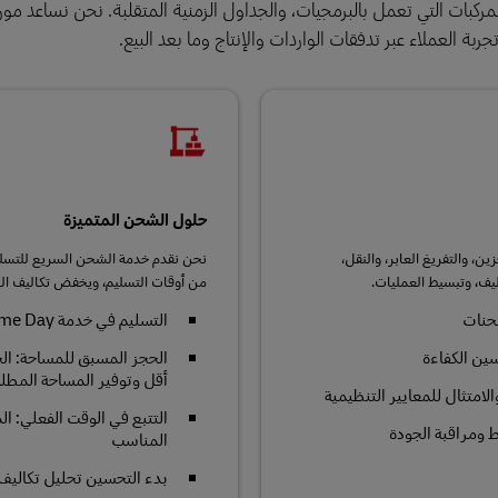
ركبات التي تعمل بالبرمجيات، والجداول الزمنية المتقلبة. نحن نساعد مو
ة العملاء عبر تدفقات الواردات والإنتاج وما بعد البيع.
حلول الشحن المتميزة
ن، والتفريغ العابر، والنقل،
نحن نقدم خدمة الشحن السريع للتسل
يف، وتبسيط العمليات.
من أوقات التسليم، ويخفض تكاليف ال
شحنات
التسليم في خدمة Same Day خيارات توصيل سريعة وموثوقة للشحنات العاجلة
سين الكفاءة
الحجز المسبق للمساحة: ا
أقل وتوفير المساحة المطلو
امتثال للمعايير التنظيمية
التتبع في الوقت الفعلي: ا
ط ومراقبة الجودة
المناسب
بدء التحسين تحليل تكاليف