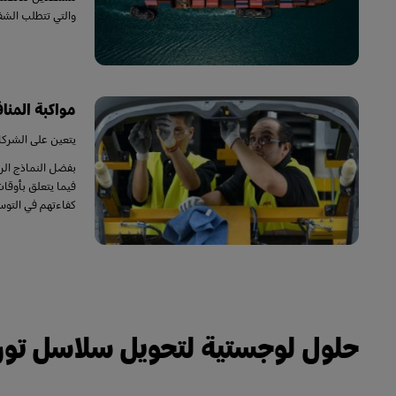
والتي تتطلب الشفاف
مواكبة المنا
يتعين على الشركا
بفضل النماذج الرق
فيما يتعلق بأوقا
كفاءتهم في التوس
حلول لوجستية لتحويل سلاسل توري