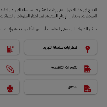
النجاح في هذا التحول يعني إعادة التفكير في سلسلة التوريد والتك
LifeTrack
الموصلات، وجداول الإنتاج المتقلبة، يُعد ابتكار المكونات والشراكات ال
تعرَّف على البوابات
يمكن للشريك اللوجستي المناسب أن يعزز الأداء والخدمة وإدارة الم
اضطرابات سلسلة التوريد
ا
التغييرات التنظيمية
ا
الامتثال
ا