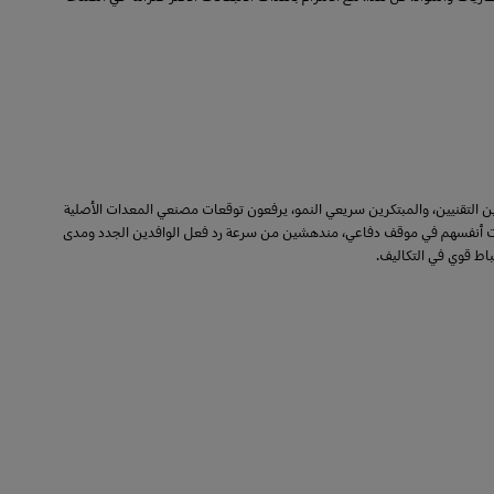
اعبين التقنيين، والمبتكرين سريعي النمو، يرفعون توقعات مصنعي المعدات الأصلية
كونات أنفسهم في موقف دفاعي، مندهشين من سرعة رد فعل الوافدين الجدد ومدى
اط قوي في التكاليف.