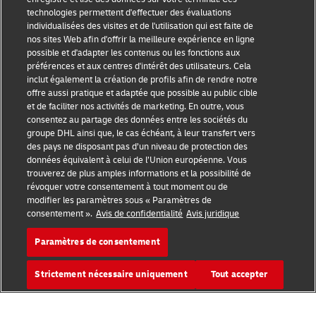
technologies permettent d'effectuer des évaluations
individualisées des visites et de l'utilisation qui est faite de
nos sites Web afin d'offrir la meilleure expérience en ligne
Sensibilisation à la fraude
possible et d'adapter les contenus ou les fonctions aux
préférences et aux centres d'intérêt des utilisateurs. Cela
Mention légale
inclut également la création de profils afin de rendre notre
offre aussi pratique et adaptée que possible au public cible
Conditions d’utilisation
et de faciliter nos activités de marketing. En outre, vous
consentez au partage des données entre les sociétés du
Avis de confidentialité
groupe DHL ainsi que, le cas échéant, à leur transfert vers
des pays ne disposant pas d’un niveau de protection des
Informations complémentaires
données équivalent à celui de l’Union européenne. Vous
trouverez de plus amples informations et la possibilité de
Paramètres des cookies
révoquer votre consentement à tout moment ou de
modifier les paramètres sous « Paramètres de
consentement ».
Avis de confidentialité
Avis juridique
Suivez-nous
Paramètres de consentement
Strictement nécessaire uniquement
Tout accepter
2026 © - all rights reserved