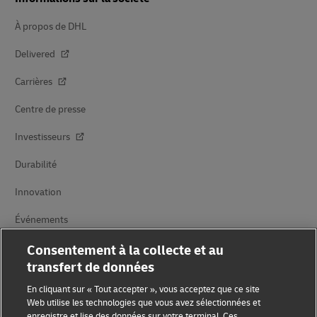
À propos de DHL
Delivered
Carrières
Centre de presse
Investisseurs
Durabilité
Innovation
Événements
Partenariats avec des marques
Consentement à la collecte et au
transfert de données
En cliquant sur « Tout accepter », vous acceptez que ce site
Web utilise les technologies que vous avez sélectionnées et
enregistre et lise des données sur votre terminal. Ces