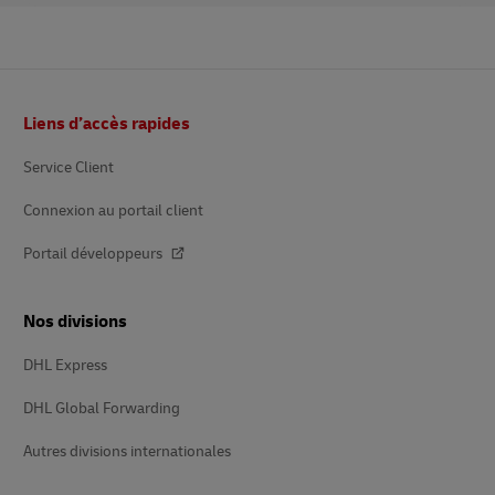
Pied
Liens d’accès rapides
de
page
Service Client
Connexion au portail client
Portail développeurs
Nos divisions
DHL Express
DHL Global Forwarding
Autres divisions internationales