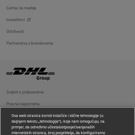
Centar za medije
Investitori
Održivost
Partnerstva s brendovima
Svijest o prijevarama
Pravna napomena
Uvjeti upotrebe
Ova web stranica koristi kolačiće i slične tehnologije (u
daljnjem tekstu „tehnologije“), koje nam omogućuju, na
Zaštita podataka
primjer, da odredimo učestalostposjećivanjanaših
internetskih stranica, broj posjetitelja, da konfiguriramo