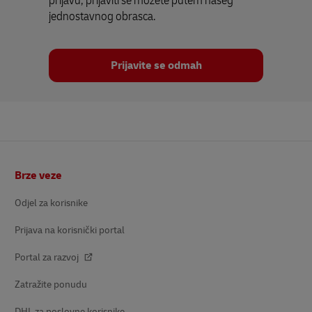
prijavu, prijaviti se možete putem našeg
jednostavnog obrasca.
Prijavite se odmah
podnožje
Brze veze
Odjel za korisnike
Prijava na korisnički portal
Portal za razvoj
Zatražite ponudu
DHL za poslovne korisnike