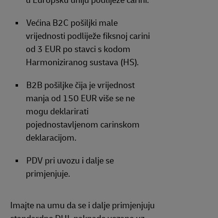
u Europsku uniju podliježe carini.
Većina B2C pošiljki male
vrijednosti podliježe fiksnoj carini
od 3 EUR po stavci s kodom
Harmoniziranog sustava (HS).
B2B pošiljke čija je vrijednost
manja od 150 EUR više se ne
mogu deklarirati
pojednostavljenom carinskom
deklaracijom.
PDV pri uvozu i dalje se
primjenjuje.
Imajte na umu da se i dalje primjenjuju