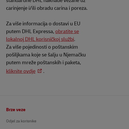
standardne DHL naknade vezane uz
carinjenje i/ili obradu carina i poreza.
Za više informacija o dostavi u EU
putem DHL Expressa,
obratite se
lokalnoj DHL korisničkoj službi
.
Za više pojedinosti o poštanskim
pošiljkama koje se šalju u Njemačku
putem mreže poštanskih i paketa,
kliknite ovdje
.
podnožje
Brze veze
Odjel za korisnike