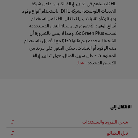
DHL، تساهم في تدابير إزالة الكربون داخل شبكة
الخدمات اللوجستية لشركة DHL. باستخدام أنواع وقود
بديلة و/أو تقنيات بديلة، تقلل DHL من استخدام
أنواع الوقود الأحفوري في وسيلة النقل المستخدمة
لشحنة GoGreen Plus. وهذا لا يعني بالضرورة أن
الشحنة المحددة يتم نقلها فعليًا مع الأصول باستخدام
هذه الوقود أو التقنيات. يمكن العثور على مزيد من
المعلومات - على سبيل المثال، حول تدابير إزالة
الكربون المحددة -
هنا
.
الانتقال إلى
شحن الطرود والمستندات
نقل البضائع