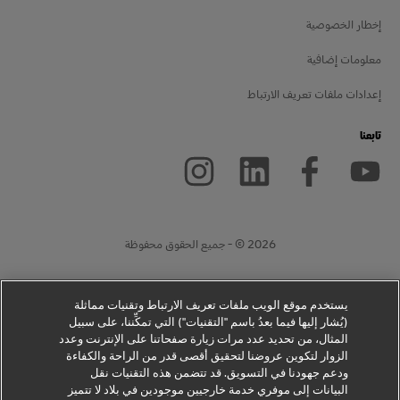
إخطار الخصوصية
معلومات إضافية
إعدادات ملفات تعريف الارتباط
تابعنا
2026 © - جميع الحقوق محفوظة
open
open
يستخدم موقع الويب ملفات تعريف الارتباط وتقنيات مماثلة
externa
ne
windo
lin
(يُشار إليها فيما بعدُ باسم "التقنيات") التي تمكِّننا، على سبيل
المثال، من تحديد عدد مرات زيارة صفحاتنا على الإنترنت وعدد
الزوار لتكوين عروضنا لتحقيق أقصى قدر من الراحة والكفاءة
ودعم جهودنا في التسويق. قد تتضمن هذه التقنيات نقل
البيانات إلى موفري خدمة خارجيين موجودين في بلاد لا تتميز