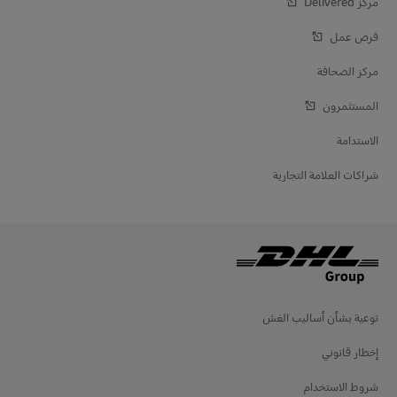
مركز Delivered‎
فرص عمل
مركز الصحافة
المستثمرون
الاستدامة
شراكات العلامة التجارية
توعية بشأن أساليب الغش
إخطار قانوني
شروط الاستخدام