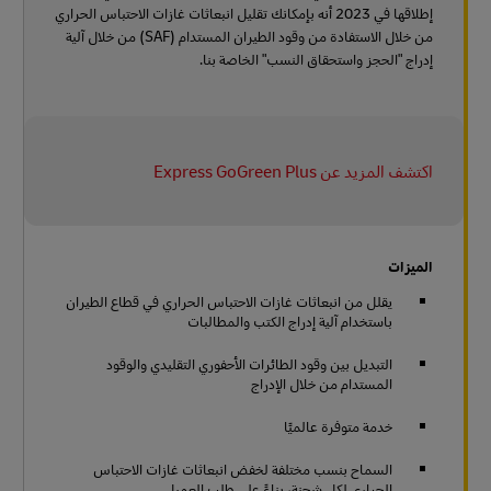
إطلاقها في 2023 أنه بإمكانك تقليل انبعاثات غازات الاحتباس الحراري
من خلال الاستفادة من وقود الطيران المستدام (SAF) من خلال آلية
إدراج "الحجز واستحقاق النسب" الخاصة بنا.
اكتشف المزيد عن Express GoGreen Plus
الميزات
يقلل من انبعاثات غازات الاحتباس الحراري في قطاع الطيران
باستخدام آلية إدراج الكتب والمطالبات
التبديل بين وقود الطائرات الأحفوري التقليدي والوقود
المستدام من خلال الإدراج
خدمة متوفرة عالميًا
السماح بنسب مختلفة لخفض انبعاثات غازات الاحتباس
الحراري لكل شحنة، بناءً على طلب العميل