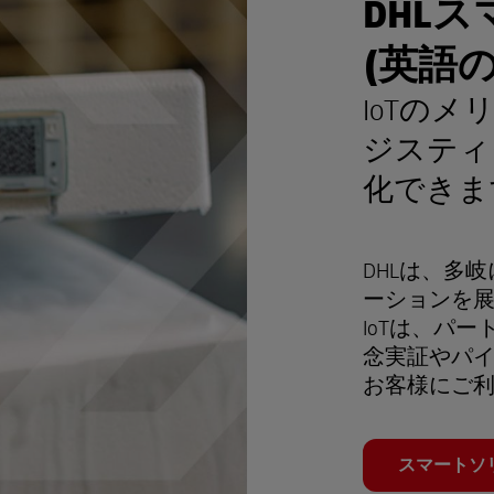
DHL
(英語の
IoTの
ジスティ
化できま
DHLは、多
ーションを展
IoTは、パ
念実証やパ
お客様にご
スマートソ