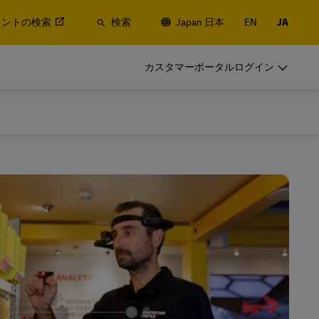
イントの検索
検索
Japan 日本
EN
JA
DHLをビジネスでご利用のお客様
カスタマーポータルログイン
発送頻度の高いお客様向けサービス
による航空・
定期的に出荷するお客様はメリットの
他ロジステ
高い法人アカウントを開設ください
DHLをビジネスでご利用のお客様
発送頻度の高いお客様向けサービス
ngの詳
による航空・
定期的に出荷するお客様はメリットの
定期的な発送をご検討のお客様
他ロジステ
高い法人アカウントを開設ください
ngの詳
定期的な発送をご検討のお客様