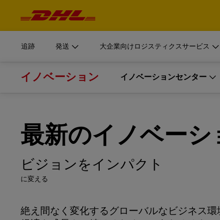
ナ
ビ
はじめる
大規模組織向けロジスティクスサービス
詳細を
ゲ
ログイン
ー
シ
DHLのサプライチェーン部門は、大規模組織向けにカス
ョ
MyDHL+
書類・小
ン
ています。
追跡
発送
大企業向けロジスティクスサービス
お見積り
と
個人およ
コ
DHL Express Commerce Solution
ン
DHL Supply Chainがお客様のロジスティクスプロバ
テ
ン
イノベーション
理由をご説明します。
はじめる
大規模組織向けロジスティクスサービス
イノベーションセンター
詳細を
ログイン
ツ
DHL E
DHL Vantage
今すぐ発送
輸送サー
DHLのサプライチェーン部門は、大規模組織向けにカス
書類・小
MyDHL+
イノベーションセンター
myDHLi
ています。
お見積り
トレンドとインサイト
DHL Supply Chainの詳細
個人およ
DHL Express Commerce Solution
最新のイノベーシ
DHL Supply Chainがお客様のロジスティクスプロバ
ヨーロッパ
MySupplyChain
イノベーションのトレンドとインサイト
理由をご説明します。
DHL E
DHL Vantage
アジア太平洋
今すぐ発送
MyGTS
イノベーション・インサイトライブ
輸送サー
ビジョンを
インパクト
myDHLi
DHL Supply Chainの詳細
北中南米
DHL Same Day
Logistics Trend Radar (英語)
に変える
MySupplyChain
中東・アフリカ
LifeTrack
絶え間なく変化するグローバルなビジネス環
MyGTS