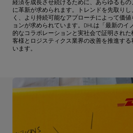
経済を成長させ続けるために、あらゆるもの
DHLのポータルサイトについ
に革新が求められます。トレンドを先取りし
DHL Same Day
て
く、より持続可能なアプローチによって価値
ョンが求められています。DHLは「最新のイ
LifeTrack
的なコラボレーションと実社会で証明された
客様とロジスティクス業界の改善を推進する
DHLのポータルサイトについ
います。
て