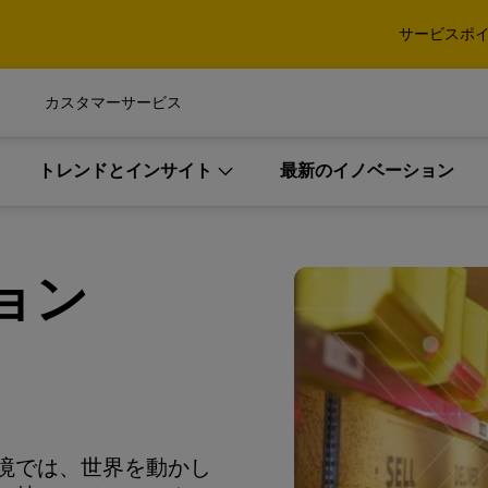
確認する
サービスポ
タムソリューションを開発し
口貨物・重量貨物
パレット、コンテナ、貨物
カスタマーサービス
び法人のお客様
法人のみ
イダー（3PL）として最適である
確認する
トレンドとインサイト
最新のイノベーション
xpressによる国際エクスプレス
DHL Global Forwarding
ビス
海上輸送および通関、その
タムソリューションを開発し
口貨物・重量貨物
パレット、コンテナ、貨物
ィクスサービス
び法人のお客様
法人のみ
ョン
イダー（3PL）として最適である
DHL Global Forwardi
xpressによる国際エクスプレス
DHL Global Forwarding
DHL Expressの詳細
細
ビス
海上輸送および通関、その
ィクスサービス
DHL Global Forwardi
境では、世界を動かし
DHL Expressの詳細
細