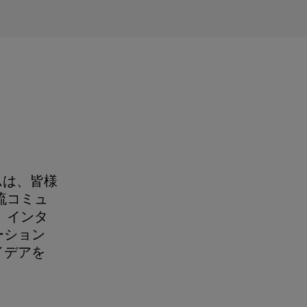
ムは、皆様
流コミュ
、インタ
ーション
イデアを