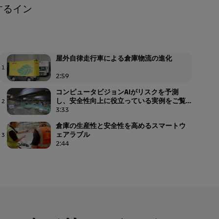
するイン
屋外自律走行車による倉庫物流の進化
1
2:59
コンピュータビジョンAIがリスクを予測
し、安全性向上に役立っている実例をご覧
2
ください
3:33
倉庫の生産性と安全性を高めるスマートウ
ェアラブル
3
2:44
DHLとコンピュータビジョンで従業員の安全
性を強化
4
3:26