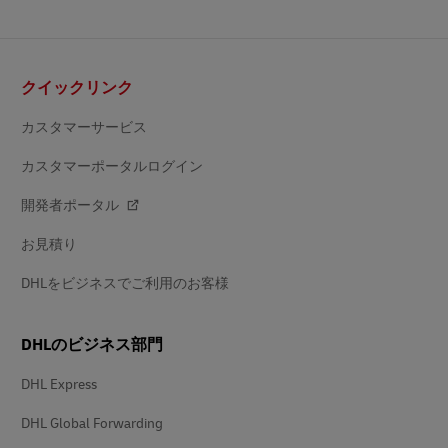
フ
クイックリンク
ッ
タ
ー
カスタマーサービス
カスタマーポータルログイン
開発者ポータル
お見積り
DHLをビジネスでご利用のお客様
DHLのビジネス部門
DHL Express
DHL Global Forwarding