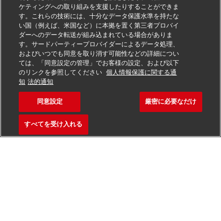
ケティングへの取り組みを支援したりすることができま
す。これらの技術には、十分なデータ保護水準を持たな
い国（例えば、米国など）に本拠を置く第三者プロバイ
ダーへのデータ転送が組み込まれている場合がありま
不正取引防止
す。サードパーティープロバイダーによるデータ処理、
およびいつでも同意を取り消す可能性などの詳細につい
法務情報
ては、「同意設定の管理」でお客様の設定、および以下
のリンクを参照してください
個人情報保護に関する通
利用規約
知
法的通知
個人情報の取扱いをご覧ください
同意設定
厳密に必要なだけ
その他の情報
すべてを受け入れる
Cookie の設定
フォローする
2026 © - all rights reserved