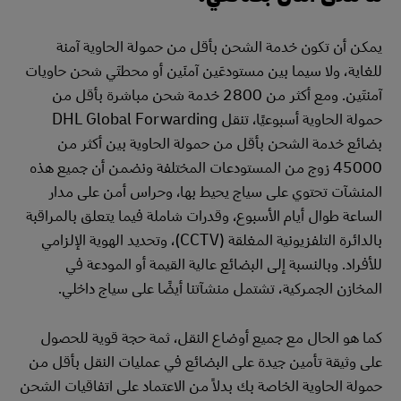
يمكن أن تكون خدمة الشحن بأقل من حمولة الحاوية آمنة
للغاية، ولا سيما بين مستودعَين آمنَين أو محطتَي شحن حاويات
آمنتَين. ومع أكثر من 2800 خدمة شحن مباشرة بأقل من
حمولة الحاوية أسبوعيًا، تنقل DHL Global Forwarding
بضائع خدمة الشحن بأقل من حمولة الحاوية بين أكثر من
45000 زوج من المستودعات المختلفة ونضمن أن جميع هذه
المنشآت تحتوي على سياج يحيط بها، وحراس أمن على مدار
الساعة طوال أيام الأسبوع، وقدرات شاملة فيما يتعلق بالمراقبة
بالدائرة التلفزيونية المغلقة (CCTV)، وتحديد الهوية الإلزامي
للأفراد. وبالنسبة إلى البضائع عالية القيمة أو المودعة في
المخازن الجمركية، تشتمل منشآتنا أيضًا على سياج داخلي.
كما هو الحال مع جميع أوضاع النقل، ثمة حجة قوية للحصول
على وثيقة تأمين جيدة على البضائع في عمليات النقل بأقل من
حمولة الحاوية الخاصة بك بدلاً من الاعتماد على اتفاقيات الشحن