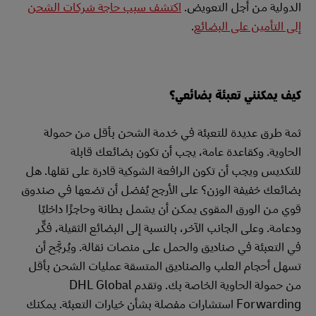
الدولية من أجل التعويض.
اكتشف سبب حاجة شركات الشحن
إلى التأمين على البضائع
.
كيف يمكنني تعبئة بضائعي؟
ثمة طرق عديدة للتعبئة في خدمة الشحن بأقل من حمولة
الحاوية. وكقاعدة عامة، يجب أن تكون بضائعك قابلة
للتكديس ويجب أن تكون الرافعة الشوكية قادرة على نقلها. هل
بضائعك خفيفة الوزن؟ على الأرجح يُفضل أن تضعها في صندوق
قوي من الورق المقوى يمكن أن يشمل بطانة وحاجزًا داخليًا
ودعامة. وعلى الجانب الآخر، بالنسبة إلى البضائع الثقيلة، فكِّر
في التعبئة في صناديق والحمل على منصات نقالة. ويُرجَّح أن
تسهل أحجام العلب والصناديق المتسقة عمليات الشحن بأقل
من حمولة الحاوية الخاصة بك. وتقدم DHL Global
Forwarding استشارات مفصلة بشأن خيارات التعبئة. يمكنك