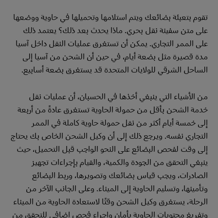
تقوم بتعبئة بضائعك ويتم استلامها وتحميلها في حاوية ووضعها
على متن سفينة نقل بحري. ماذا يحدث بعد ذلك؟ يعتمد ذلك
على الممر التجاري. يمكن أن تستغرق عمليات النقل داخل آسيا
مدة قصيرة مثل بضعة أيام، في حين أن الشحن من آسيا إلى
الساحل الشرقي للولايات المتحدة قد يستغرق بضعة أسابيع.
من الأشياء التي ينبغي أخذها في الحسبان، أن عمليات نقل
خدمة الشحن بأقل من حمولة الحاوية تستغرق عادةً من أربعة
إلى خمسة أيام أكثر من نقل حمولة حاوية كاملة في الممر
التجاري نفسه. ويرجع ذلك إلى أن وكيل الشحن الخاص بك يحتاج
إلى وقت لفحص البضائع على النحو الواجب قبل التحميل، حيث
ينبغي التحقق من الجودة والكمية، والقيام بإجراءات تجهيز
الصادرات، ويجب قياس بضائعك وتصويرها، وربط البضائع
وتأمينها، وتسليم الحاوية إلى الميناء. وعلى الجانب الآخر من
الرحلة، يستغرق وكيل الشحن وقتًا لاستعادة الحاوية من الميناء
وتفريغ محتويات الحاوية بأمان وإجراء فحص إضافي للتحقق من