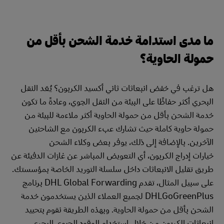
ما مدى استدامة خدمة الشحن بأقل من
حمولة الحاوية؟
هل ترغب في خفض انبعاثات ثاني أكسيد الكربون؟ يُعَد النقل
البحري أكثر حفاظًا على البيئة من النقل الجوي، وعادةً ما تكون
خدمة الشحن بأقل من حمولة الحاوية أكثر ملاءمة للبيئة من
حمولة حاوية كاملة حيث تشارك عبء الكربون مع الشاحنين
الآخرين. بالإضافة إلى ذلك، يوفر بعض وكلاء الشحن
خيارات إدراج الكربون، أي التعويض المباشر عن غازات الدفيئة عن
طريق تقليل الانبعاثات داخل سلسلة التوريد الخاصة بمؤسستك.
على سبيل المثال، تقدم DHL Global Forwarding برنامج
DHLGoGreenPlus لجميع العملاء الذين يستخدمون خدمة
الشحن بأقل من حمولة الحاوية. وبهذه الطريقة نقوم بتحييد
انبعاثات الكربون من خلال استخدام الوقود الحيوي البحري