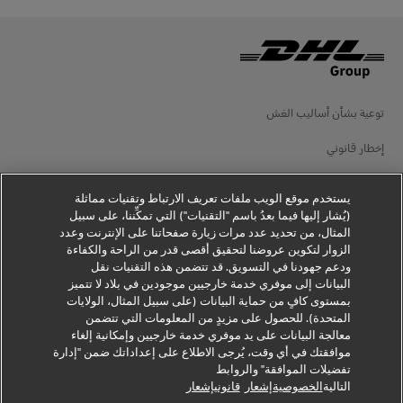
توعية بشأن أساليب الغش
إخطار قانوني
شروط الاستخدام
يستخدم موقع الويب ملفات تعريف الارتباط وتقنيات مماثلة
إخطار الخصوصية
(يُشار إليها فيما بعدُ باسم "التقنيات") التي تمكِّننا، على سبيل
المثال، من تحديد عدد مرات زيارة صفحاتنا على الإنترنت وعدد
الزوار لتكوين عروضنا لتحقيق أقصى قدر من الراحة والكفاءة
معلومات إضافية
ودعم جهودنا في التسويق. قد تتضمن هذه التقنيات نقل
البيانات إلى موفري خدمة خارجيين موجودين في بلاد لا تتميز
إعدادات ملفات تعريف الارتباط
بمستوى كافٍ من حماية البيانات (على سبيل المثال، الولايات
المتحدة). للحصول على مزيدٍ من المعلومات التي تتضمن
تابعنا
معالجة البيانات على يد موفري خدمة خارجيين وإمكانية إلغاء
موافقتك في أي وقت، يُرجى الاطلاع على إعداداتك ضمن "إدارة
تفضيلات الموافقة" والروابط
التالية
الخصوصيةإشعار
قانونيإشعار