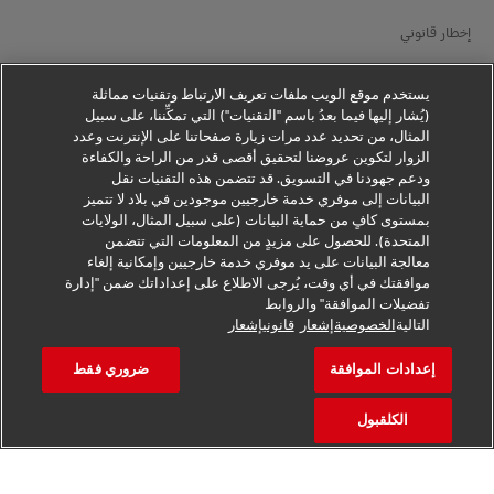
إخطار قانوني
شروط الاستخدام
يستخدم موقع الويب ملفات تعريف الارتباط وتقنيات مماثلة
(يُشار إليها فيما بعدُ باسم "التقنيات") التي تمكِّننا، على سبيل
إخطار الخصوصية
المثال، من تحديد عدد مرات زيارة صفحاتنا على الإنترنت وعدد
الزوار لتكوين عروضنا لتحقيق أقصى قدر من الراحة والكفاءة
معلومات إضافية
ودعم جهودنا في التسويق. قد تتضمن هذه التقنيات نقل
البيانات إلى موفري خدمة خارجيين موجودين في بلاد لا تتميز
إعدادات ملفات تعريف الارتباط
بمستوى كافٍ من حماية البيانات (على سبيل المثال، الولايات
المتحدة). للحصول على مزيدٍ من المعلومات التي تتضمن
تابعنا
معالجة البيانات على يد موفري خدمة خارجيين وإمكانية إلغاء
موافقتك في أي وقت، يُرجى الاطلاع على إعداداتك ضمن "إدارة
تفضيلات الموافقة" والروابط
التالية
الخصوصيةإشعار
قانونيإشعار
إعدادات الموافقة
ضروري فقط
2026 © - جميع الحقوق محفوظة
الكلقبول