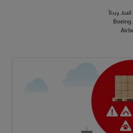
قط. وبدلاً
من ذلك، فهي مملوءة إلى أقصى سعتها بأحمال كبيرة من البضائع العامة والخاصة. على سبيل المثال، يمكن لطائرة الشحن Boeing
لنقل التجارية العملاقة، وهي Airbus A300-