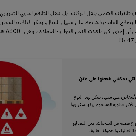
 طائرات الشحن بنقل الركاب، بل تنقل الطاقم الجوي الضروري ف
747 استيعاب حوالي 736 مترًا مكعبًا من البضائع، في حين أن إحدى أكبر ناقلات ا
التي يمكنني شحنها على متن
أشخاص على متنها، يمكن لهذا النوع
لأكثر خطورة المسموح لها بالسفر جواً،
نواع معينة من الشحنات، مثل البضائع
ة العالية، والحمولة العالية،