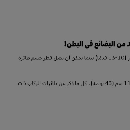
 من البضائع في البطن!
ضع في اعتبارك أن قطر جسم طائرة الركاب ذات الجسم الضيق هو 3-4 أمتار (10-13 قدمًا) بينما يمكن أن يصل قطر جسم طائرة
تقتصر أبعاد الحمولة على ارتفاع السطح السفلي الذي يبلغ، كقاعدة عامة ، 110 سم (43 بوصة). كل ما ذكر عن طائرات الركاب ذات