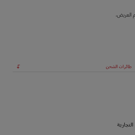
سم العريض،
طائرات الشحن
 الطيران التجارية