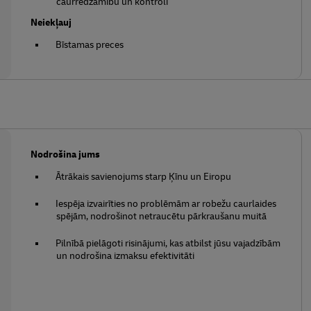
caurredzamību un kontroli
Neiekļauj
Bīstamas preces
Nodrošina jums
Ātrākais savienojums starp Ķīnu un Eiropu
Iespēja izvairīties no problēmām ar robežu caurlaides
spējām, nodrošinot netraucētu pārkraušanu muitā
Pilnībā pielāgoti risinājumi, kas atbilst jūsu vajadzībām
un nodrošina izmaksu efektivitāti