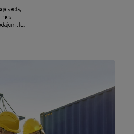
ajā veidā,
; mēs
adājumi, kā