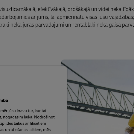
isuzticamākajā, efektīvākajā, drošākajā un videi nekaitīgāk
adarbojamies ar jums, lai apmierinātu visas jūsu vajadzības
ātrāki nekā jūras pārvadājumi un rentablāki nekā gaisa pārv
mība
mēr jūsu kravu tur, kur tai
t, nogādāsim laikā. Nodrošinot
izpildes laikus ar fiksētiem
as un atiešanas laikiem, mēs