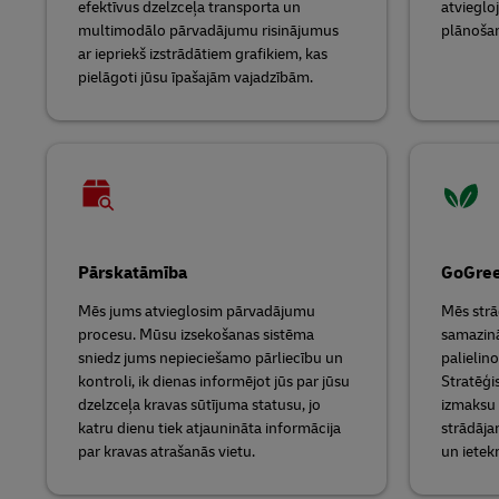
efektīvus dzelzceļa transporta un
atvieglo
multimodālo pārvadājumu risinājumus
plānošanu
ar iepriekš izstrādātiem grafikiem, kas
pielāgoti jūsu īpašajām vajadzībām.
Pārskatāmība
GoGre
Mēs jums atvieglosim pārvadājumu
Mēs strā
procesu. Mūsu izsekošanas sistēma
samazinā
sniedz jums nepieciešamo pārliecību un
palielino
kontroli, ik dienas informējot jūs par jūsu
Stratēģi
dzelzceļa kravas sūtījuma statusu, jo
izmaksu 
katru dienu tiek atjaunināta informācija
strādāja
par kravas atrašanās vietu.
un ietekm