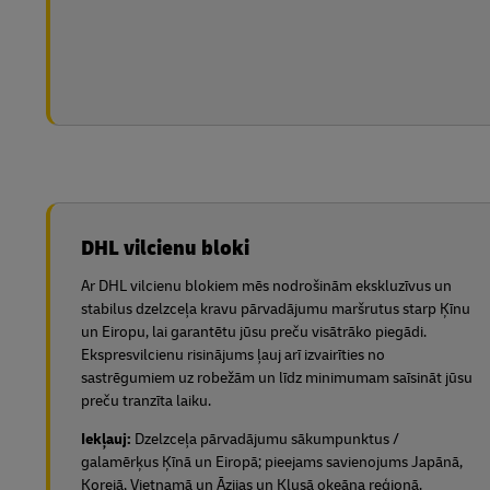
DHL vilcienu bloki
Ar DHL vilcienu blokiem mēs nodrošinām ekskluzīvus un
stabilus dzelzceļa kravu pārvadājumu maršrutus starp Ķīnu
un Eiropu, lai garantētu jūsu preču visātrāko piegādi.
Ekspresvilcienu risinājums ļauj arī izvairīties no
sastrēgumiem uz robežām un līdz minimumam saīsināt jūsu
preču tranzīta laiku.
Iekļauj:
Dzelzceļa pārvadājumu sākumpunktus /
galamērķus Ķīnā un Eiropā;
pieejams savienojums Japānā,
Korejā, Vjetnamā un Āzijas un Klusā okeāna reģionā.