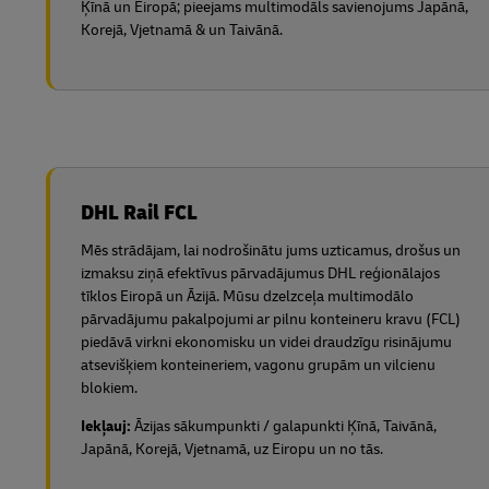
Ķīnā un Eiropā;
pieejams multimodāls savienojums Japānā,
Korejā, Vjetnamā & un Taivānā.
DHL Rail FCL
Mēs strādājam, lai nodrošinātu jums uzticamus, drošus un
izmaksu ziņā efektīvus pārvadājumus DHL reģionālajos
tīklos Eiropā un Āzijā. Mūsu dzelzceļa multimodālo
pārvadājumu pakalpojumi ar pilnu konteineru kravu (FCL)
piedāvā virkni ekonomisku un videi draudzīgu risinājumu
atsevišķiem konteineriem, vagonu grupām un vilcienu
blokiem.
Iekļauj:
Āzijas sākumpunkti / galapunkti Ķīnā, Taivānā,
Japānā, Korejā, Vjetnamā, uz Eiropu un no tās.