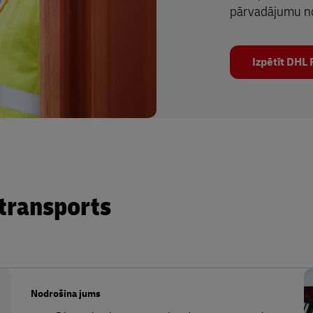
pārvadājumu no
Izpētīt DHL 
transports
Nodrošina jums