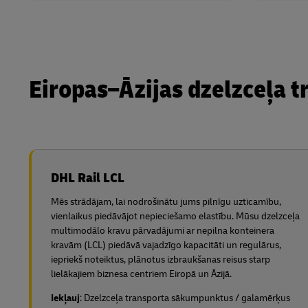
Eiropas–Āzijas dzelzceļa t
DHL Rail LCL
Mēs strādājam, lai nodrošinātu jums pilnīgu uzticamību,
vienlaikus piedāvājot nepieciešamo elastību. Mūsu dzelzceļa
multimodālo kravu pārvadājumi ar nepilna konteinera
kravām (LCL) piedāvā vajadzīgo kapacitāti un regulārus,
iepriekš noteiktus, plānotus izbraukšanas reisus starp
lielākajiem biznesa centriem Eiropā un Āzijā.
Iekļauj
: Dzelzceļa transporta sākumpunktus / galamērķus