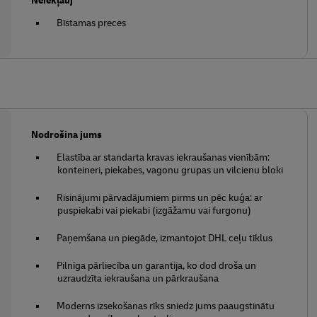
Neiekļauj
Bīstamas preces
Nodrošina jums
Elastība ar standarta kravas iekraušanas vienībām:
konteineri, piekabes, vagonu grupas un vilcienu bloki
Risinājumi pārvadājumiem pirms un pēc kuģa: ar
puspiekabi vai piekabi (izgāžamu vai furgonu)
Paņemšana un piegāde, izmantojot DHL ceļu tīklus
Pilnīga pārliecība un garantija, ko dod droša un
uzraudzīta iekraušana un pārkraušana
Moderns izsekošanas rīks sniedz jums paaugstinātu