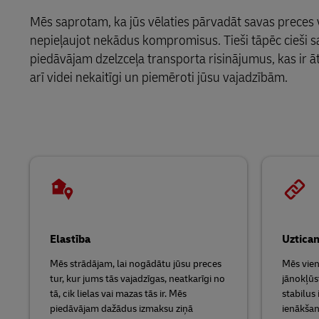
LifeTrack
Mēs saprotam, ka jūs vēlaties pārvadāt savas preces v
MyGTS
nepieļaujot nekādus kompromisus. Tieši tāpēc cieši s
Uzzināt par portāliem
piedāvājam dzelzceļa transporta risinājumus, kas ir 
DHL SameDay
arī videi nekaitīgi un piemēroti jūsu vajadzībām.
LifeTrack
Uzzināt par portāliem
Elastība
Uztica
Mēs strādājam, lai nogādātu jūsu preces
Mēs vien
tur, kur jums tās vajadzīgas, neatkarīgi no
jānokļūs
tā, cik lielas vai mazas tās ir. Mēs
stabilus 
piedāvājam dažādus izmaksu ziņā
ienākšan