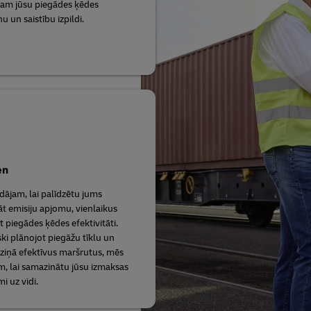
jam jūsu piegādes ķēdes
 un saistību izpildi.
en
dājam, lai palīdzētu jums
t emisiju apjomu, vienlaikus
t piegādes ķēdes efektivitāti.
ski plānojot piegāžu tīklu un
ziņā efektīvus maršrutus, mēs
m, lai samazinātu jūsu izmaksas
i uz vidi.