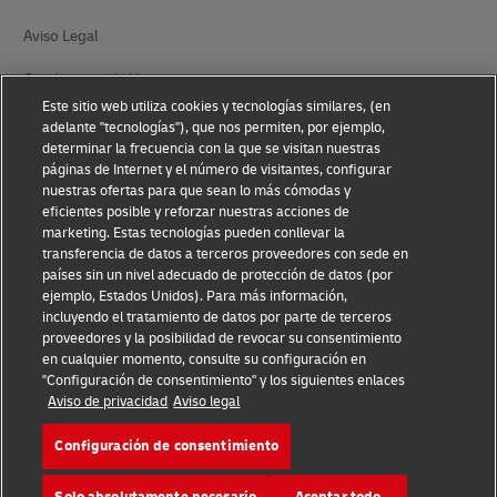
Aviso Legal
Condiciones de Uso
Este sitio web utiliza cookies y tecnologías similares, (en
Aviso de Privacidad
adelante "tecnologías"), que nos permiten, por ejemplo,
determinar la frecuencia con la que se visitan nuestras
Información adicional
páginas de Internet y el número de visitantes, configurar
nuestras ofertas para que sean lo más cómodas y
Ajustes de cookies
eficientes posible y reforzar nuestras acciones de
marketing. Estas tecnologías pueden conllevar la
transferencia de datos a terceros proveedores con sede en
Síganos
países sin un nivel adecuado de protección de datos (por
ejemplo, Estados Unidos). Para más información,
incluyendo el tratamiento de datos por parte de terceros
proveedores y la posibilidad de revocar su consentimiento
en cualquier momento, consulte su configuración en
"Configuración de consentimiento" y los siguientes enlaces
2026 © - todos los derechos reservados
Aviso de privacidad
Aviso legal
Configuración de consentimiento