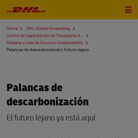
DHL GLOBAL FORWARDING
You
Home
DHL Global Forwarding
are
Centro de Capacitación en Transporte de Mercancías
here
Glosario y más de Focus on Sustainability
Palancas de descarbonización: Futuro lejano
Palancas de
descarbonización
El futuro lejano ya está aquí