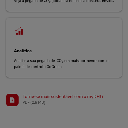
Veja a pegada de CO
global e a eficiência dos seus envios.
2
Analítica
Analise a sua pegada de CO
em mais pormenor com o
2
painel de controlo GoGreen
Torne-se mais sustentável com o myDHLi
PDF
(2.5 MB)