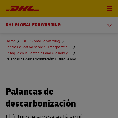
DHL GLOBAL FORWARDING
You
Home
DHL Global Forwarding
are
Centro Educativo sobre el Transporte de Mercancías
here
Enfoque en la Sostenibilidad Glosario y Más
Palancas de descarbonización: Futuro lejano
Palancas de
descarbonización
El futuro lejano ya está aquí