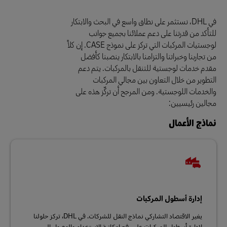
في DHL، نستثمر على نطاق واسع في البحث والابتكار
للتأكد من قدرتنا على دعم عملائنا بجميع جوانب
لوجستيات المركبات التي تركز على نموذج CASE. إن كلاً
من تجاربنا وخبراتنا والتزامنا بالابتكار ينصبنا كأفضل
مقدم خدمات لوجستية للتنقل بالمركبات. يتم دعم
التطوير من خلال التعاون بين مجالي المركبات
والخدمات اللوجستية. ومن المرجح أن تركّز هذه على
مجالين رئيسيين:
نماذج الأعمال
إدارة أسطول المركبات
يغير الاقتصاد التشاركي نماذج النقل للشركات. في DHL، تركز حلولنا
لإدارة أسطول المركبات على رفع إمكانية الاستخدام والوصول إلى