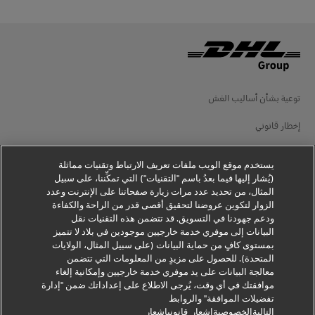
توعية بشأن أساليب الغش
إخطار قانوني
شروط الاستخدام
يستخدم موقع الويب ملفات تعريف الارتباط وتقنيات مماثلة
إخطار الخصوصية
(يُشار إليها فيما بعدُ باسم "التقنيات") التي تمكِّننا، على سبيل
المثال، من تحديد عدد مرات زيارة صفحاتنا على الإنترنت وعدد
الزوار لتكوين عروضنا لتحقيق أقصى قدر من الراحة والكفاءة
معلومات إضافية
ودعم جهودنا في التسويق. قد تتضمن هذه التقنيات نقل
البيانات إلى موفري خدمة خارجيين موجودين في بلاد لا تتميز
إعدادات ملفات تعريف الارتباط
بمستوى كافٍ من حماية البيانات (على سبيل المثال، الولايات
المتحدة). للحصول على مزيدٍ من المعلومات التي تتضمن
تابعنا
معالجة البيانات على يد موفري خدمة خارجيين وإمكانية إلغاء
موافقتك في أي وقت، يُرجى الاطلاع على إعداداتك ضمن "إدارة
تفضيلات الموافقة" والروابط
التالية
الخصوصيةإشعار
قانونيإشعار