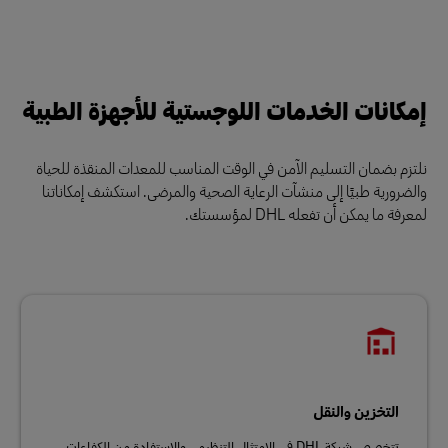
إمكانات الخدمات اللوجستية للأجهزة الطبية
نلتزم بضمان التسليم الآمن في الوقت المناسب للمعدات المنقذة للحياة
والضرورية طبيًا إلى منشآت الرعاية الصحية والمرضى. استكشف إمكاناتنا
لمعرفة ما يمكن أن تفعله DHL لمؤسستك.
التخزين والنقل
تتخصص شركة DHL في الامتثال التنظيمي والاستفادة من الكفاءات