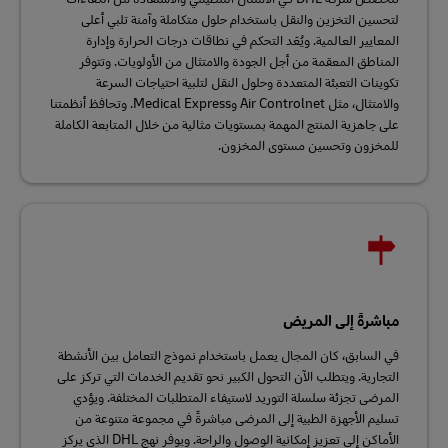
لتحسين التخزين والنقل باستخدام حلول متكاملة وآمنة تلبي أعلى
المعايير العالمية. ويُعَد التحكم في نطاقات درجات الحرارة وإدارة
المناطق المعقمة من أجل الجودة والامتثال من الأولويات. وتتوفر
تكوينات التعبئة المتعددة وحلول النقل لتلبية احتياجات السرعة
والامتثال، مثل Air Controlnet وMedical Express. وتحافظ أنظمتنا
على جاهزية المنتج المهمة بمستويات مثالية من خلال المتابعة الكاملة
للمخزون وتحسين مستوى المخزون.
مباشرةً إلى المريض
في السابق، كان المجال يعمل باستخدام نموذج التعامل بين الأنشطة
التجارية. ويتطلب الآن التحول الكبير نحو تقديم الخدمات التي تركز على
المرضى تجزئة سلسلة التوريد لاستيفاء المتطلبات المختلفة. ويؤدي
تسليم الأجهزة الطبية إلى المرضى مباشرةً في مجموعة متنوعة من
الأماكن إلى تعزيز إمكانية الوصول والراحة. ويوفر نهج DHL الذي يركز