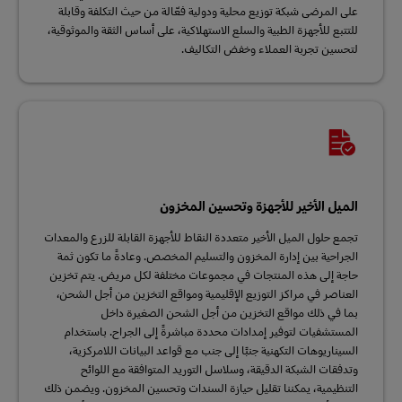
على المرضى شبكة توزيع محلية ودولية فعّالة من حيث التكلفة وقابلة
للتتبع للأجهزة الطبية والسلع الاستهلاكية، على أساس الثقة والموثوقية،
لتحسين تجربة العملاء وخفض التكاليف.
الميل الأخير للأجهزة وتحسين المخزون
تجمع حلول الميل الأخير متعددة النقاط للأجهزة القابلة للزرع والمعدات
الجراحية بين إدارة المخزون والتسليم المخصص. وعادةً ما تكون ثمة
حاجة إلى هذه المنتجات في مجموعات مختلفة لكل مريض. يتم تخزين
العناصر في مراكز التوزيع الإقليمية ومواقع التخزين من أجل الشحن،
بما في ذلك مواقع التخزين من أجل الشحن الصغيرة داخل
المستشفيات لتوفير إمدادات محددة مباشرةً إلى الجراح. باستخدام
السيناريوهات التكهنية جنبًا إلى جنب مع قواعد البيانات اللامركزية،
وتدفقات الشبكة الدقيقة، وسلاسل التوريد المتوافقة مع اللوائح
التنظيمية، يمكننا تقليل حيازة السندات وتحسين المخزون. ويضمن ذلك