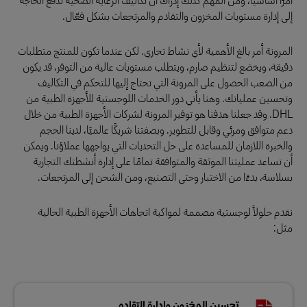
إلى إدارة مستويات المخزون والتقادم والمرتجعات بشكل فعّال.
المرونة أمر بالغ الأهمية لأي نشاط تجاري. لكن عندما تكون للمنتج متطلبات
دقيقة، ويخضع لتنظيم صارم، ويتطلب مستويات عالية من التوفر، قد يكون
من الصعب الحصول على المرونة التي تحتاج إليها للتحكم في التكاليف
وتحسين عملياتك. وهنا يأتي دور الخدمات اللوجستية للأجهزة الطبية من
DHL. وقد جعلنا هدفنا هو توفير المرونة لشركات الأجهزة الطبية من خلال
دعم متوافق ومرئي وقابل للتطوير. وبصفتنا شريكًا عالميًا، لدينا الحجم
والخبرة اللازمان للمساعدة على حل التحديات التي يواجهها عملاؤنا. ويمكن
أن تساعد عمليتنا الموثقة والمتوافقة تمامًا على إدارة أنشطتك التجارية
بسلاسة، بدءًا من الاختبار وحتى التصنيع، ومن الشحن إلى المرتجعات.
نقدم حلولاً لوجستية مصممة لمواكبة اتجاهات الأجهزة الطبية الحالية
مثل:
تحسين المخزون وإدارة التقادم