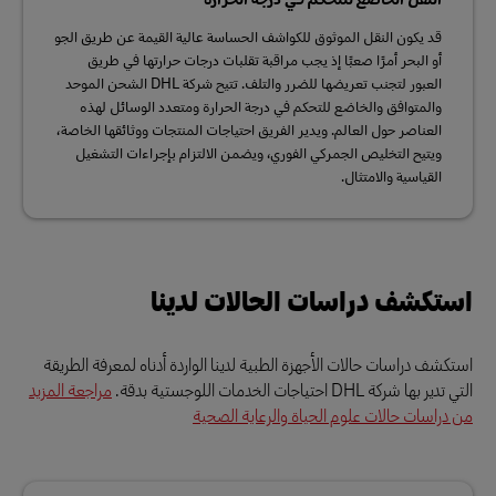
قد يكون النقل الموثوق للكواشف الحساسة عالية القيمة عن طريق الجو
أو البحر أمرًا صعبًا إذ يجب مراقبة تقلبات درجات حرارتها في طريق
العبور لتجنب تعريضها للضرر والتلف. تتيح شركة DHL الشحن الموحد
والمتوافق والخاضع للتحكم في درجة الحرارة ومتعدد الوسائل لهذه
العناصر حول العالم. ويدير الفريق احتياجات المنتجات ووثائقها الخاصة،
ويتيح التخليص الجمركي الفوري، ويضمن الالتزام بإجراءات التشغيل
القياسية والامتثال.
استكشف دراسات الحالات لدينا
استكشف دراسات حالات الأجهزة الطبية لدينا الواردة أدناه لمعرفة الطريقة
التي تدير بها شركة DHL احتياجات الخدمات اللوجستية بدقة.
مراجعة المزيد
من دراسات حالات علوم الحياة والرعاية الصحية