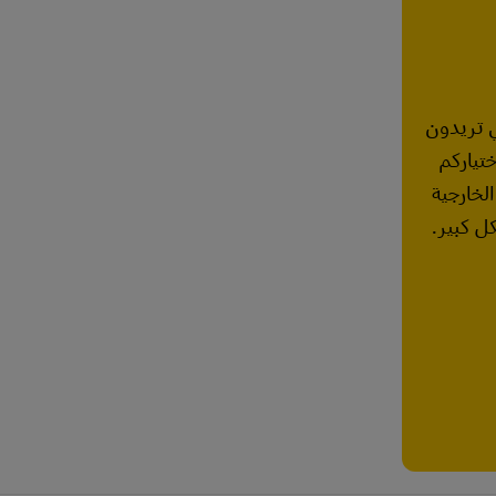
ي تريدون
ختياركم
لخارجية
ل كبير.