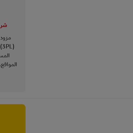
شرك
مزود 
(
المس
المواقع،