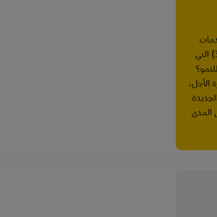
دمات
اللوجستية الخارجية (3PL) التي
للنمو؟
ة الأجل،
لجديدة
 المدى