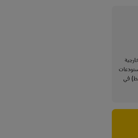
ارجية
مستودعات
قط) في