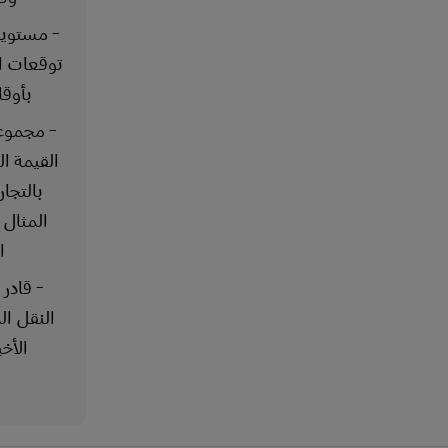
- مستويا
توقعات ا
بأوقا
- مجموع
القيمة ا
بالتجار
المثال 
ا
- قادر
النقل ال
الأخ
ل