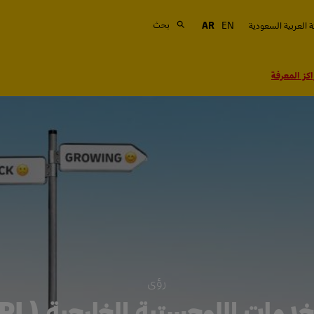
بحث
 العربية السعودية
EN
AR
كز المعرفة
رؤى
خدمات اللوجستية الخارجية (3PL)؟