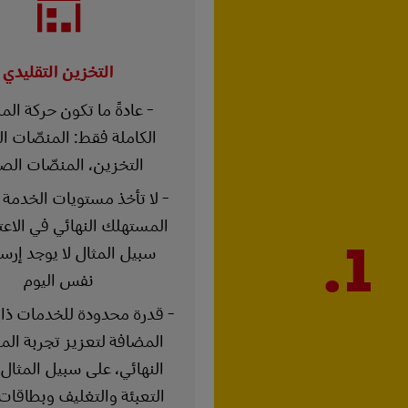
التخزين التقليدي
- عادةً ما تكون حركة الم
الكاملة فقط: المنصّات ال
التخزين، المنصّات الصا
- لا تأخذ مستويات الخدمة
المستهلك النهائي في الاعتب
1.
سبيل المثال لا يوجد إرس
نفس اليوم
- قدرة محدودة للخدمات ذا
المضافة لتعزيز تجربة ال
النهائي، على سبيل المثال 
التعبئة والتغليف وبطاقات 