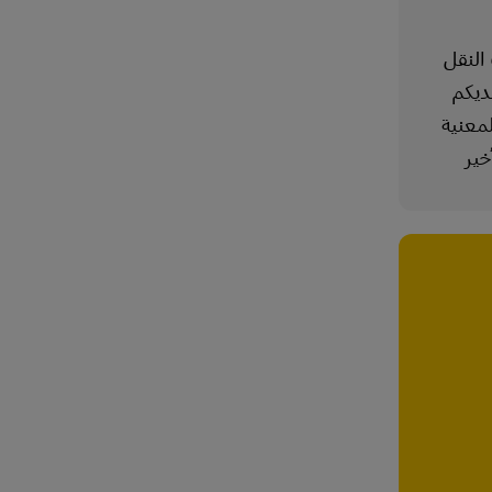
 النقل
ديكم
معنية
خير