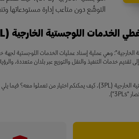
التوسُّع دون متاعب إدارة مستودعاتها وتنف
طي الخدمات اللوجستية الخارجية (3PL)؟
لخدمات اللوجستية الخارجية": وهي عملية إسناد عمليات الخدمات اللوجستية ل
ى تقديم خدمات التنفيذ والنقل والتوزيع عبر بلدان متعددة، والرؤية ا
مع وجود الآلاف من مزودي الخدمات اللوجستية الخارجية (3PL)، كيف يمكنكم اختيار
3PL").