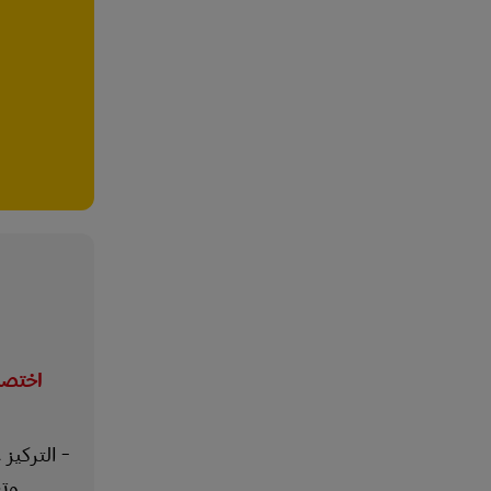
اختصاص
- التركيز 
وت