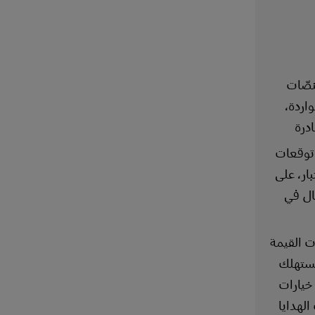
نصّات
واردة،
درة
 توقعات
ار، على
ال في
ت القيمة
مستهلك
خيارات
الهدايا