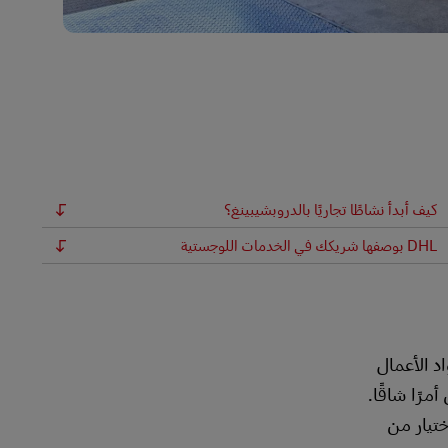
كيف أبدأ نشاطًا تجاريًا بالدروبشيبينغ؟
DHL بوصفها شريكك في الخدمات اللوجستية
د الأعمال
رًا شاقًا.
ختيار من