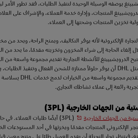
شيبنغ بوصفه الوسيلة الوحيدة لتنفيذ الطلبات، فقد تطور الأمر ل
الدروبشيبنغ المنتجات، وإدارة خدمة العملاء، والإشراف على العلامة
لية تخزين المنتجات وشحنها إلى العملاء.
التجارة الإلكترونية لأنه يوفر التكاليف، ويمنح الراحة، ويحد من مخ
ل إلغاء الحاجة إلى شراء المخزون وتخزينه مقدمًا، ما يحد من ا
ك، يتيح الدروبشيبينغ للأنشطة التجارية تقديم مجموعة واسعة من ا
دون الحاجة إلى إدارتها للمخزون. يمكن لشريك موثوق به مثل DHL أن يوفر حلولاً ممتازة للشحن الفعال وتنفيذ
تسليمًا سلسًا للعملاء حول العالم. إضافة إلى ذلك، يمكننا تق
ربة رائعة إلى عملاء نشاطك التجاري.
 من الجهات الخارجية (3PL)
تية من الجهات الخارجية
(3PL) أيضًا طلبات العملاء. في ح
جر الإلكتروني المنتجات مقدمًا ويخزنها في أحد المستودعات ال
غ، فينتظر تجار التجزئة أن يقدم العميل طلبًا على منتج معين قب