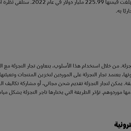
بينها. يُعَد الدروبشيبينغ أحد الخيارات الشائعة، وهو سوق بلغت قيمتها 225.99 مليا
يًا به.
زئة. من خلال استخدام هذا الأسلوب، يتعاون تجار التجزئة مع ال
ونها، يعتمد تجار التجزئة على الموردين لتخزين المنتجات وتعبئته
ة. يمكن لتجار التجزئة تقديم شحن مجاني، أو مشاركة تكاليف ا
ها موردوهم. تؤثر الطريقة التي يختارها تاجر التجزئة بشكل مبا
ترونية