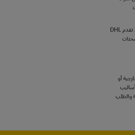
سواء قررت الاعتماد حصريًا على موردي الدروبشيبينغ أو كنت مهتمًا بالعمل مع مزود خدمات لوجستية من الجهات الخارجية، تقدم DHL
شحنات
رجية أو
أساليب
ة والطلب