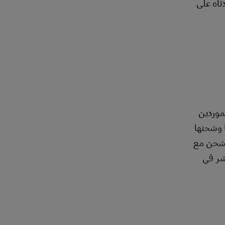
ر دولار في عام 2022. سنلقي نظرة أدناه على
موردين
ا وشحنها
لشحن مع
شر في