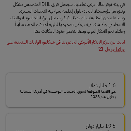
في بيئة توفر صالة عرض تفاعلية، سيعمل فريق DHL المتحمس بشكل
وثيق مع مؤسستك لإيجاد حلول إبداعية لمواجهة التحديات المميزة.
وستتعلم من التطبيقات الواقعية للابتكارات مثل الرؤية الحاسوبية والذكاء
الاصطناعي وتكتشف كيف يمكن تصميمها لتلبية أهدافك المحددة. ابدأ
رحلتك نحو الابتكار اليوم، ودعنا نتخطى حدود الإمكانات معًا.
ابحث عن مركز الابتكار الأمريكي الخاص بنا في شيكاغو، الولايات المتحدة، على
خرائط جوجل
1.6 مليار دولار
هي القيمة المتوقعة لسوق الخدمات اللوجستية في أمريكا الشمالية
بحلول عام 2028.
19.5 مليار دولار