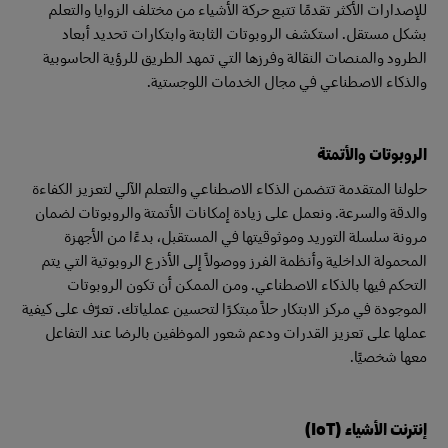
للإصدارات الأكثر تقدمًا تتبع حركة الأشياء من مختلف الزوايا والتعلم
بشكل مستقل. استكشف الروبوتات الثابتة وابتكارات تحديد أبعاد
الطرود والمنصات النقالة وفرزها التي تمهد الطريق للرؤية الحاسوبية
والذكاء الاصطناعي في مجال الخدمات اللوجستية.
الروبوتات والأتمتة
حلولنا المتقدمة تتضمن الذكاء الاصطناعي والتعلم الآلي لتعزيز الكفاءة
والدقة والسرعة. ونعمل على زيادة إمكانات الأتمتة والروبوتات لضمان
مرونة سلسلة التوريد وموثوقيتها في المستقبل، بدءًا من الأجهزة
المحمولة الداخلية وأنظمة الفرز ووصولاً إلى الأذرع الروبوتية التي يتم
التحكم فيها بالذكاء الاصطناعي. ومن الممكن أن تكون الروبوتات
الموجودة في مركز الابتكار حلاً مبتكرًا لتحسين عملياتك. تعرّف على كيفية
عملها على تعزيز القدرات ودعم شعور الموظفين بالرضا عند التفاعل
معها شخصيًا.
إنترنت الأشياء (IoT)