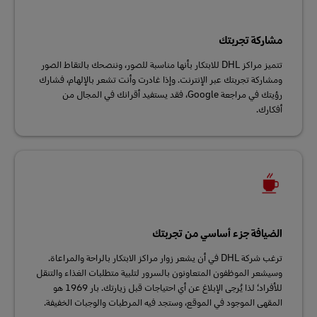
مشاركة تجربتك
تتميز مراكز DHL للابتكار بأنها مناسبة للصور، وننصحك بالتقاط الصور
ومشاركة تجربتك عبر الإنترنت. وإذا غادرت وأنت تشعر بالإلهام، فشارك
رؤيتك في مراجعة Google، فقد يستفيد أقرانك في المجال من
أفكارك.
الضيافة جزء أساسي من تجربتك
ترغب شركة DHL في أن يشعر زوار مراكز الابتكار بالراحة والمراعاة.
وسيشعر الموظفون المتعاونون بالسرور لتلبية متطلبات الغذاء والتنقل
للأفراد؛ لذا يُرجى الإبلاغ عن أي احتياجات قبل زيارتك. بار 1969 هو
المقهى الموجود في الموقع، وستجد فيه المرطبات والوجبات الخفيفة.