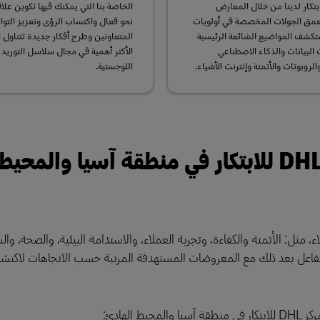
بتكار لدينا من خلال المعارض
الخاصة بنا التي يمكنك فيها تكوين عل
تتعمق الجولات المخصصة في أولويات
نحو فعال واكتساب الرؤى وتعزيز التو
تكشف المواضيع الشائعة الرئيسية
المتعاونين وطرح أفكار جديدة تتناول 
 البيانات والذكاء الاصطناعي
الأكثر أهمية في مجال سلاسل التوريد
الروبوتات والأتمتة وإنترنت الأشياء.
اللوجستية.
تفاعل مع الابتكار العملي في مركز DHL للابتكار في منطقة آسيا والمحيط
، مثل: الأتمتة والكفاءة، وتجربة العملاء، والاستدامة البيئية، والصحة، وال
تتفاعل بعد ذلك مع المعروضات المستهدفة المرتبة حسب الاتجاهات لاكت
لهادئ: