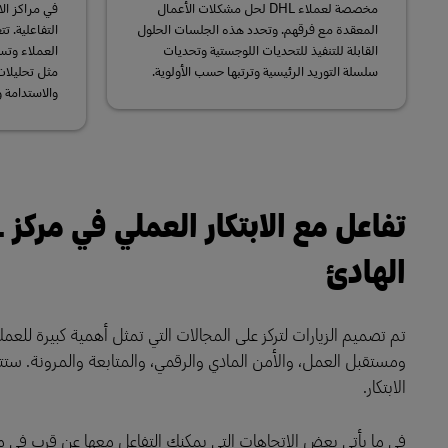
مخصصة لعملاء DHL لحل مشكلات الأعمال
في مراكز الا
المعقدة مع فرقهم. وتحدد هذه الجلسات الحلول
التفاعلية. 
القابلة للتنفيذ للتحديات اللوجستية وتحديات
العملاء وتس
سلسلة التوريد الرئيسية وترتبها حسب الأولوية.
مثل تحليلات
والاستدامة و
الهادئ
تم تصميم الزيارات لتركز على المجالات التي تمثل أهمية كبيرة للعملاء
ومستقبل العمل، والأمن المادي والرقمي، والمتابعة والمرونة. س
الابتكار.
في ما يأتي بعض الاتجاهات التي يمكنك التفاعل معها عن قرب في مركز DHL للابتكار في منطقة آسيا والمحيط ا