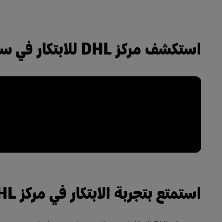
استكشف مركز DHL للابتكار في سنغافورة
استمتع بتجربة الابتكار في مركز DHL للابتكار في منطقة آسيا والمحيط الهادئ