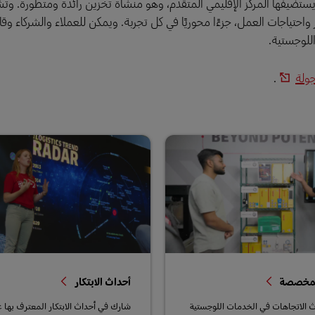
ية ومحفزة يستضيفها المركز الإقليمي المتقدم، وهو منشأة تخزين رائدة ومتطورة. و
ر واحتياجات العمل، جزءًا محوريًا في كل تجربة. ويمكن للعملاء والشركاء وقاد
ولة
.
المخصصة
أحداث الابتكار
الاتجاهات في الخدمات اللوجستية
شارك في أحداث الابتكار المعترف بها عا