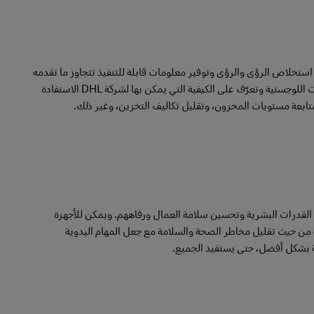
استخلاص الرؤى والرؤى وتوفير معلومات قابلة للتنفيذ تتجاوز ما تقدمه
أساليب ذكاء الأعمال التقليدية اليوم. اكتشف كيف ستستمر البيانات في إضافة قيمة إلى العمليات اللوجستية وتعرّف على الكيفية التي يمكن بها لشركة DHL الاستفادة
تابعة مستويات المخزون، وتقليل تكاليف التخزين، وغير ذلك.
م لزيادة القدرات البشرية وتحسين سلامة العمال ورفاههم. ويمكن للأجهزة
ية من حيث تقليل مخاطر الصحة والسلامة مع جعل المهام اليدوية
حة بشكل أفضل، حتى يستفيد الجميع.