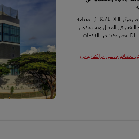
ه.
من التجارب التقنية الرائدة إلى الإستراتيجيات التشغيلية المؤثرة، يعرض مركز DHL للابتكار في منطقة
و التغيير في المجال ويستفيدون
من الإمكانات غير المحدودة الناتجة عن شغف آسيا بالتقنية والتزام DHL بعصر جديد من الخدمات
 في سنغافورة، على خرائط جوجل