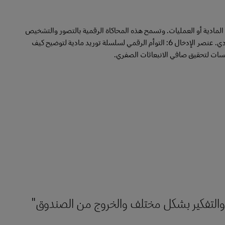
المادية أو العمليات. وتسمح هذه المحاكاة الرقمية بالتصور والتشخيص
والتحليل والتنبؤ والمحاكاة والتحسين من دون الحاجة إلى قيام شخص ما بالتفاعل مع التوأم المادي. عنصر الإدخال 6: التوأم الرقمي لسلسلة توريد مادية لتوضيح كيف
سسات لتحقيق صافي الانبعاثات الصفري.