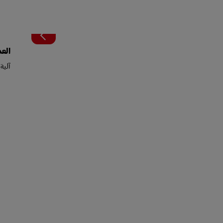
العم
آلية