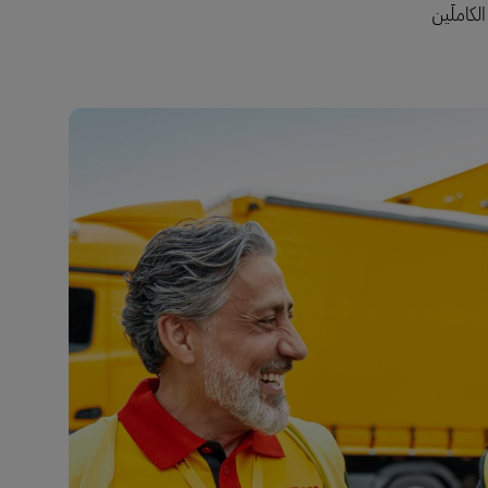
لكاملَين