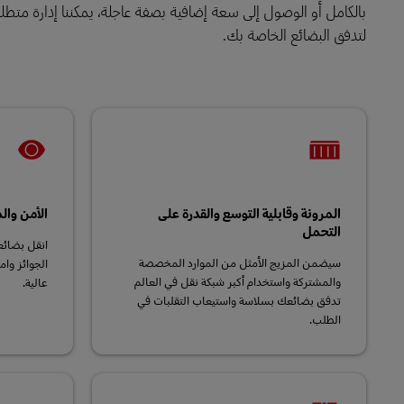
بالكامل أو الوصول إلى سعة إضافية بصفة عاجلة، يمكننا إدارة متطلب
لتدفق البضائع الخاصة بك.
LifeTrack
التقنية
الخدمات اللوجستية
شريك الخدمات اللوجستية الرئيسي وتنسيق
تعرَّف على البوابات
سلاسل التوريد
خدمات لوجستية سريرية
المرتجعات والتعميم
المرونة وقابلية التوسع والقدرة على
الأمن وال
التحمل
انقل بضائع
سيضمن المزيج الأمثل من الموارد المخصصة
الجوائز وا
والمشتركة واستخدام أكبر شبكة نقل في العالم
عالية.
تدفق بضائعك بسلاسة واستيعاب التقلبات في
الطلب.