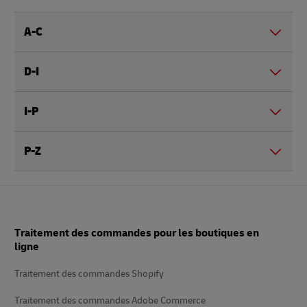
A-C
D-I
I-P
P-Z
Pied
Traitement des commandes pour les boutiques en
de
page
ligne
Traitement des commandes Shopify
Traitement des commandes Adobe Commerce