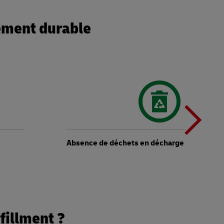
ement durable
T
d
Absence de déchets en décharge : 100 %
b
fillment ?