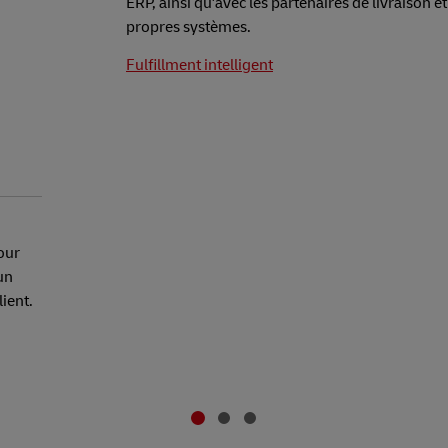
ERP, ainsi qu'avec les partenaires de livraison e
propres systèmes.
Fulfillment intelligent
our
 un
ient.