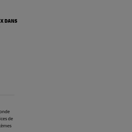
UX DANS
S
monde
ices de
stèmes