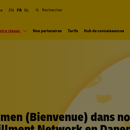
Rechercher
ue
EN
FR
NL
otre réseau
Nos partenaires
Tarifs
Hub de connaissances
men (Bienvenue) dans no
illment Network en Dan