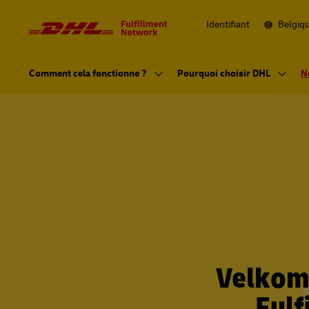
Navigation
et
contenu
Identifiant
Belgiq
Navigation
principale
Comment cela fonctionne ?
Pourquoi choisir DHL
N
Velkom
Fulf