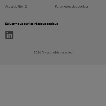
Accessibilité
Paramètres des cookies
Suivez-nous sur les réseaux sociaux
2026 © - all rights reserved
Ouvre
Ouvre
une
le
nouvelle
lien
fenêtre
externe