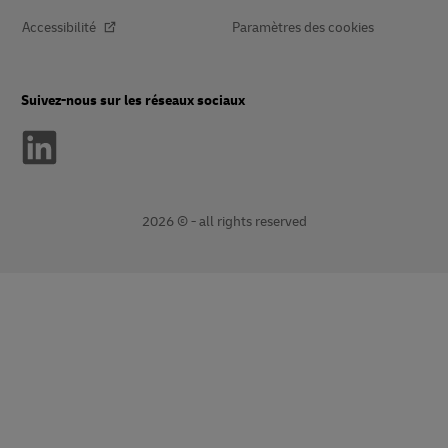
Accessibilité
Paramètres des cookies
Suivez-nous sur les réseaux sociaux
2026 © - all rights reserved
Ouvre
Ouvre
une
le
nouvelle
lien
fenêtre
externe