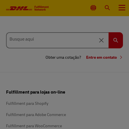
Navegação
principal
Selecionar
Pesquisar
Menu
local
Ao
digitar,
Busque aqui
use
Excluir
as
teclas
Buscar
de
seta
Obter uma cotação?
Entre em contato
para
cima
e
para
baixo
para
escolher
os
Rodapé
itens
Fulfillment para lojas on-line
de
preenchimento
automático.
Fulfillment para Shopify
Fulfillment para Adobe Commerce
Fulfillment para WooCommerce