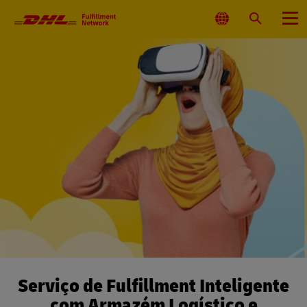
Navegação
principal
Selecionar
Pesquisar
Menu
local
Serviço de Fulfillment Inteligente
com Armazém Logístico e