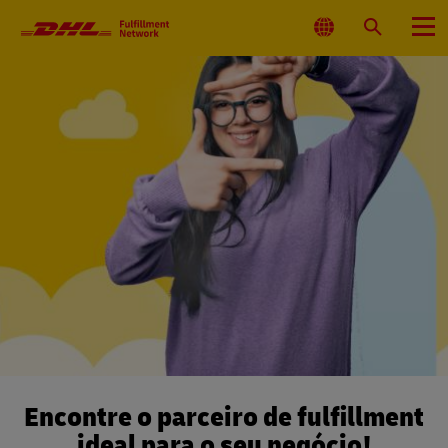
Navegação
principal
Selecionar
Pesquisar
Menu
local
Encontre o parceiro de fulfillment
ideal para o seu negócio!