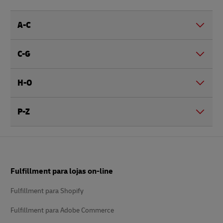
A-C
C-G
H-O
P-Z
Rodapé
Fulfillment para lojas on-line
Fulfillment para Shopify
Fulfillment para Adobe Commerce