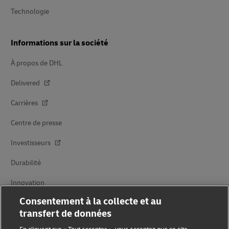
Technologie
Informations sur la société
À propos de DHL
Delivered
Carrières
Centre de presse
Investisseurs
Durabilité
Innovation
Consentement à la collecte et au
Événements
transfert de données
Partenariats avec des marques