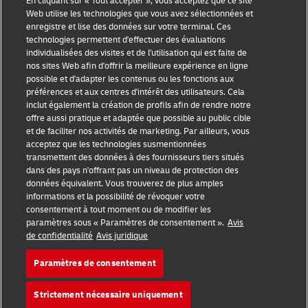
En cliquant sur « Tout accepter », vous acceptez que ce site
Web utilise les technologies que vous avez sélectionnées et
enregistre et lise des données sur votre terminal. Ces
technologies permettent d'effectuer des évaluations
individualisées des visites et de l'utilisation qui est faite de
nos sites Web afin d'offrir la meilleure expérience en ligne
possible et d'adapter les contenus ou les fonctions aux
préférences et aux centres d'intérêt des utilisateurs. Cela
Sensibilisation à la fraude
inclut également la création de profils afin de rendre notre
offre aussi pratique et adaptée que possible au public cible
Mention légale
et de faciliter nos activités de marketing. Par ailleurs, vous
acceptez que les technologies susmentionnées
Conditions d’utilisation
transmettent des données à des fournisseurs tiers situés
dans des pays n'offrant pas un niveau de protection des
Avis de confidentialité
données équivalent. Vous trouverez de plus amples
informations et la possibilité de révoquer votre
Informations complémentaires
consentement à tout moment ou de modifier les
paramètres sous « Paramètres de consentement ».
Avis
de confidentialité
Avis juridique
Paramètres des cookies
Paramètres de consentement
Suivez-nous
Strictement nécessaire uniquement