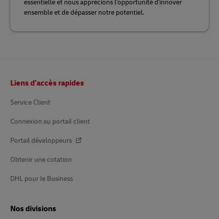
essentielle et nous apprécions l'opportunité d'innover
ensemble et de dépasser notre potentiel.
Pied
Liens d’accès rapides
de
page
Service Client
Connexion au portail client
Portail développeurs
Obtenir une cotation
DHL pour le Business
Nos divisions