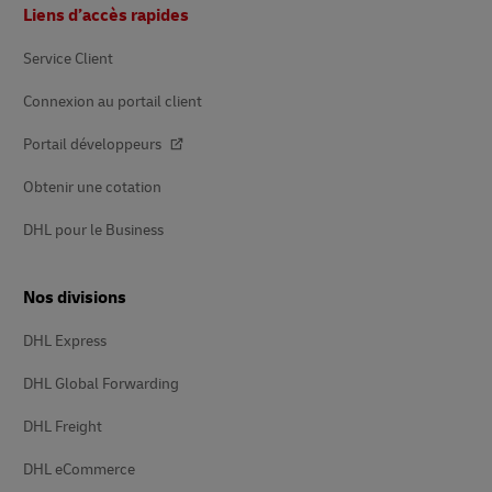
Pied
Liens d’accès rapides
de
page
Service Client
Connexion au portail client
Portail développeurs
Obtenir une cotation
DHL pour le Business
Nos divisions
DHL Express
DHL Global Forwarding
DHL Freight
DHL eCommerce