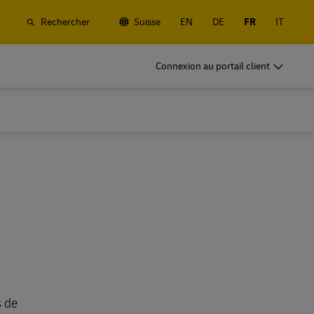
Rechercher
Suisse
EN
DE
FR
IT
rchandises
DHL pour le Business
Connexion au portail client
Frequent Shippers
, routier et
Expédiez souvent ou régulièrement ;
ue et de
découvrez les avantages de l'ouverture d'un
compte
rchandises
DHL pour le Business
Frequent Shippers
fret
Options d'expéditions fréquentes
, routier et
Expédiez souvent ou régulièrement ;
ue et de
découvrez les avantages de l'ouverture d'un
compte
fret
Options d'expéditions fréquentes
s de