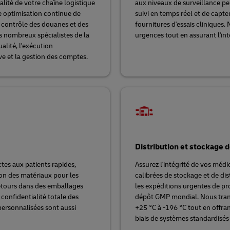
alité de votre chaîne logistique
aux niveaux de surveillance p
ne optimisation continue de
suivi en temps réel et de capteu
de contrôle des douanes et des
fournitures d'essais cliniques
s nombreux spécialistes de la
urgences tout en assurant l'int
alité, l'exécution
ive et la gestion des comptes.
Distribution et stockage
tes aux patients rapides,
Assurez l'intégrité de vos mé
son des matériaux pour les
calibrées de stockage et de di
 retours dans des emballages
les expéditions urgentes de pr
 confidentialité totale des
dépôt GMP mondial. Nous trans
personnalisées sont aussi
+25 °C à -196 °C tout en offrant
biais de systèmes standardisés 