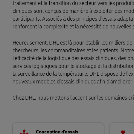
traitement et la transition du secteur vers les produ
En savoir plus sur les portails
cliniques sont conçus de manière à exploiter des modèl
DHL SameDay
Aide et secours
participants. Associés à des principes d'essais adaptat
renforcent la complexité et la nécessité de nouvelles 
LifeTrack
Heureusement, DHL est là pour établir les milliers de 
En savoir plus sur les portails
chercheurs, les commanditaires et les patients. Notre
l'efficacité de la logistique des essais cliniques, des
services logistiques pour le stockage et la distributi
la surveillance de la température. DHL dispose de l'ex
nouveaux modèles d'essais cliniques afin d'améliorer l
Chez DHL, nous mettons l'accent sur les domaines criti
Conception d'essais