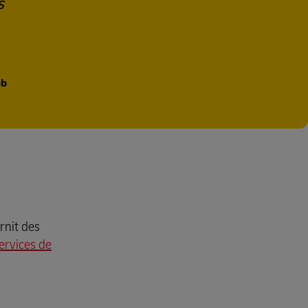
s
bb
rnit des
services de