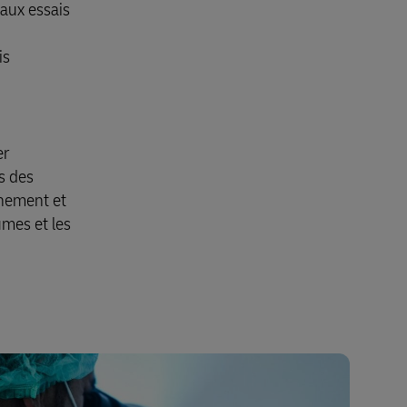
eaux essais
is
er
ns des
nnement et
umes et les