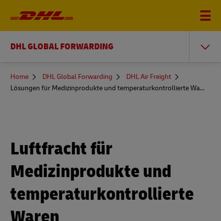
DHL GLOBAL FORWARDING
You
Home
DHL Global Forwarding
DHL Air Freight
are
Lösungen für Medizinprodukte und temperaturkontrollierte Waren
here
Luftfracht für
Medizinprodukte und
temperaturkontrollierte
Waren